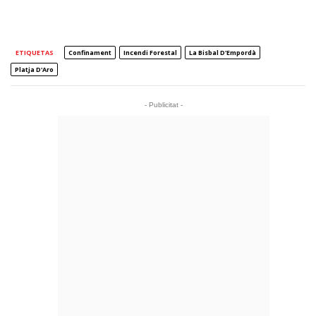
ETIQUETAS
Confinament
Incendi Forestal
La Bisbal D'Empordà
Platja D'Aro
- Publicitat -