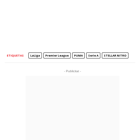
ETIQUETAS
LaLiga
Premier League
PUMA
Serie A
STELLAR NITRO
- Publicitat -