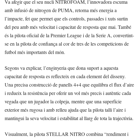
Va afegir que el seu nucli NITROFOAM, l’innovadora escuma
amb infusió de nitrogen de PUMA, retorna més energia a
l’impacte, fet que permet que els controls, passades i xuts surtin
del peu amb més velocitat i capacitat de resposta que mai. També
és la pilota oficial de la Premier League i de la Serie A, convertint-
se en la pilota de confiança al cor de tres de les competicions de
futbol més importants del món.
Segons va explicar, l’enginyeria que dona suport a aquesta
capacitat de resposta es reflecteix en cada element del disseny.
Una precisa construcció de panells 4+4 que equilibra el flux d’aire
i redueix la resistència per oferir un vol més precís i autèntic cada
vegada que un jugador la colpeja, mentre que una superfície
exterior més rugosa i amb relleu ajuda que la pilota talli l’aire i
mantingui la seva velocitat i estabilitat al llarg de tota la trajectòria.
Visualment, la pilota STELLAR NITRO combina “rendiment i