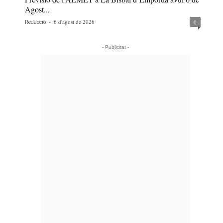
Agost...
-
6 d'agost de 2026
0
Redacció
- Publicitat -