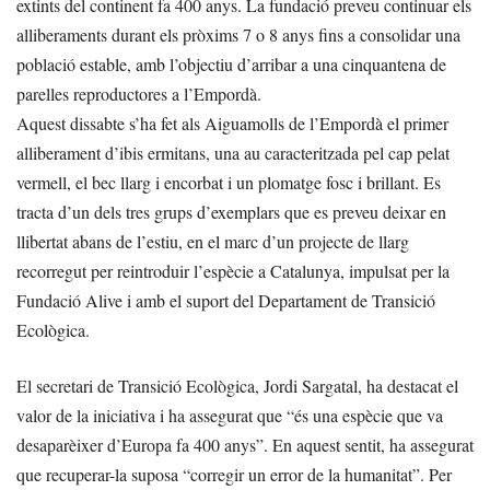
extints del continent fa 400 anys. La fundació preveu continuar els
alliberaments durant els pròxims 7 o 8 anys fins a consolidar una
població estable, amb l’objectiu d’arribar a una cinquantena de
parelles reproductores a l’Empordà.
Aquest dissabte s’ha fet als Aiguamolls de l’Empordà el primer
alliberament d’ibis ermitans, una au caracteritzada pel cap pelat
vermell, el bec llarg i encorbat i un plomatge fosc i brillant. Es
tracta d’un dels tres grups d’exemplars que es preveu deixar en
llibertat abans de l’estiu, en el marc d’un projecte de llarg
recorregut per reintroduir l’espècie a Catalunya, impulsat per la
Fundació Alive i amb el suport del Departament de Transició
Ecològica.
El secretari de Transició Ecològica, Jordi Sargatal, ha destacat el
valor de la iniciativa i ha assegurat que “és una espècie que va
desaparèixer d’Europa fa 400 anys”. En aquest sentit, ha assegurat
que recuperar-la suposa “corregir un error de la humanitat”. Per