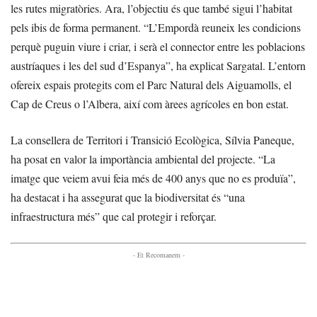
les rutes migratòries. Ara, l’objectiu és que també sigui l’habitat
pels ibis de forma permanent. “L’Empordà reuneix les condicions
perquè puguin viure i criar, i serà el connector entre les poblacions
austríaques i les del sud d’Espanya”, ha explicat Sargatal. L’entorn
ofereix espais protegits com el Parc Natural dels Aiguamolls, el
Cap de Creus o l’Albera, així com àrees agrícoles en bon estat.
La consellera de Territori i Transició Ecològica, Sílvia Paneque,
ha posat en valor la importància ambiental del projecte. “La
imatge que veiem avui feia més de 400 anys que no es produïa”,
ha destacat i ha assegurat que la biodiversitat és “una
infraestructura més” que cal protegir i reforçar.
- Et Recomanem -