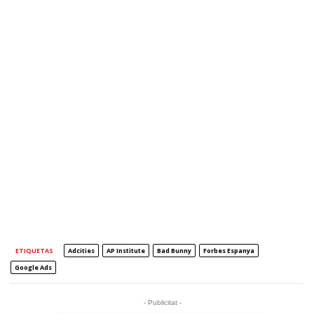
ETIQUETAS
Adcities
AP Institute
Bad Bunny
Forbes Espanya
Google Ads
- Publicitat -