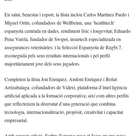
En salut, benestar i esport, la llista inclou Carlos Martínez Pardo i
Miguel Ortín, cofundadors de Wellbeinn, una ‘healthtech’
espanyola centrada en dades, rendiment físic i longevitat; Eduardo
Pena Varela, fundador de Swipet, insurtech especialitzada en
assegurances veterinàries; i la Selecció Espanyola de Rugbi 7,
reconeguda pels seus resultats internacionals i pel perfil
majoritàriament jove dels seus jugadors.
Completen la llista Jon Enríquez, Andoni Enríquez i Beñat
Arrizabalaga, cofundadors de Vidext, plataforma d’intel·ligència
artificial aplicada a la formació corporativa; així com altres perfils
que reflecteixen la diversitat d’una generació que combina
tecnologia, internacionalització, propòsit, creativitat i capacitat
empresarial.
Amb aquesta edició, Forbes Espanya posa el focus en una nova