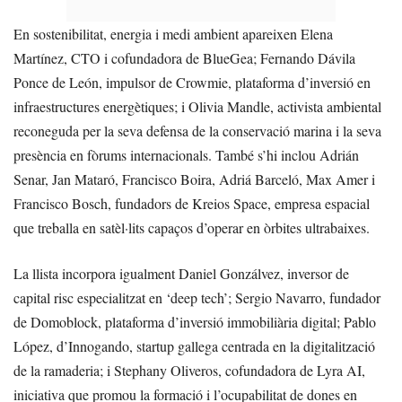
En sostenibilitat, energia i medi ambient apareixen Elena
Martínez, CTO i cofundadora de BlueGea; Fernando Dávila
Ponce de León, impulsor de Crowmie, plataforma d’inversió en
infraestructures energètiques; i Olivia Mandle, activista ambiental
reconeguda per la seva defensa de la conservació marina i la seva
presència en fòrums internacionals. També s’hi inclou Adrián
Senar, Jan Mataró, Francisco Boira, Adriá Barceló, Max Amer i
Francisco Bosch, fundadors de Kreios Space, empresa espacial
que treballa en satèl·lits capaços d’operar en òrbites ultrabaixes.
La llista incorpora igualment Daniel Gonzálvez, inversor de
capital risc especialitzat en ‘deep tech’; Sergio Navarro, fundador
de Domoblock, plataforma d’inversió immobiliària digital; Pablo
López, d’Innogando, startup gallega centrada en la digitalització
de la ramaderia; i Stephany Oliveros, cofundadora de Lyra AI,
iniciativa que promou la formació i l’ocupabilitat de dones en