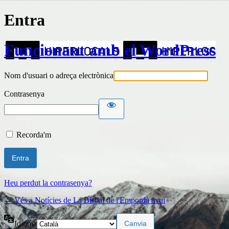
Entra
Funcionant amb el WordPress
Nom d'usuari o adreça electrònica
Contrasenya
Recorda'm
Heu perdut la contrasenya?
← Vés a Notícies de La Bisbal de l'Empordà avui
Idioma