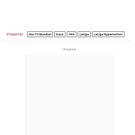
ETIQUETAS
Bar TV Mundial
Dazn
FIFA
LaLiga
LaLiga Hypermotion
- Publicitat -