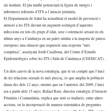
als instituts. El pla també potenciarà la figura de metges i
infermeres referents d’ITS a l’atenció primària.
El Departament de Salut ha actualitzat el model de prevenció i
atenció a les ITS davant un augment sostingut d’aquestes
infeccions en tots els grups d’edat, sexe i orientació sexual en els
últims anys a Catalunya en un patró similar a la majoria de països
europeus; una situació que requereix una resposta “més
complexa”, assenyala Jordi Casabona, del Centre d’Estudis
Epidemiològics sobre les ITS i Sida de Catalunya (CEEISCAT) .
Un dels canvis de la nova estratègia, que té en compte que l’inici
de les relacions sexuals és més precoç, és que amplia la població
diana des dels 12 anys, mentre que en l’anterior, del 2009, l’inici
era a partir dels 15 anys. Rafael Ruiz, director estratègic d’Atenció
Primària i Comunitària, explica que això es tradueix, entre altres
accions, en la incorporació de manera sistemàtica de preguntes