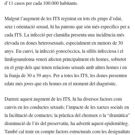
d’11 casos per cada 100.000 habitants.
Malgrat l’augment de les ITS registrat en tots els grups d’edat,
sexe i orientació sexual, hi ha patrons que són més específics per a
cada ITS. La infecció per clamídia presenta una incidència més
elevada en dones heterosexuals, especialment en menors de 30
anys. En canvi, la infecció gonocòccica, la sífilis infecciosa i el
limfogranuloma veneri afecten principalment els homes, sobretot
en el grup dels que tenen relacions sexuals amb altres homes i en
la franja de 30 a 39 anys. Per a totes les ITS, les dones presenten
edats més joves que els homes en el moment del diagnòstic.
Darrere aquest augment de les ITS, hi ha diversos factors com
canvis en les conductes sexuals; l’impacte de les xarxes socials en
la facilitació de contactes; la pràctica del chemsex o la “dramàtica”
disminució de l’ús del preservatiu, ha advertit aquest epidemiòleg.
També cal tenir en compte factors estructurals com les desigualtats