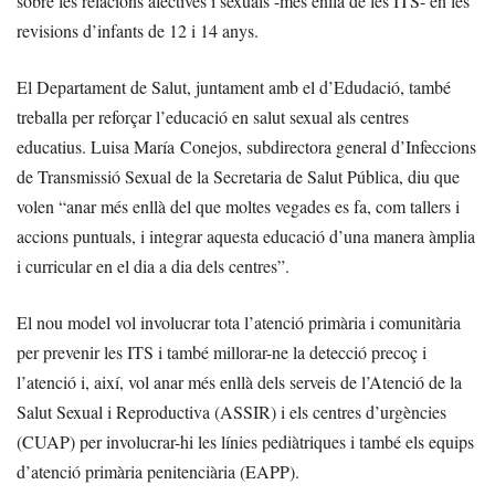
sobre les relacions afectives i sexuals -més enllà de les ITS- en les
revisions d’infants de 12 i 14 anys.
El Departament de Salut, juntament amb el d’Edudació, també
treballa per reforçar l’educació en salut sexual als centres
educatius. Luisa María Conejos, subdirectora general d’Infeccions
de Transmissió Sexual de la Secretaria de Salut Pública, diu que
volen “anar més enllà del que moltes vegades es fa, com tallers i
accions puntuals, i integrar aquesta educació d’una manera àmplia
i curricular en el dia a dia dels centres”.
El nou model vol involucrar tota l’atenció primària i comunitària
per prevenir les ITS i també millorar-ne la detecció precoç i
l’atenció i, així, vol anar més enllà dels serveis de l’Atenció de la
Salut Sexual i Reproductiva (ASSIR) i els centres d’urgències
(CUAP) per involucrar-hi les línies pediàtriques i també els equips
d’atenció primària penitenciària (EAPP).