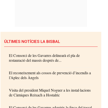
ÚLTIMES NOTÍCIES LA BISBAL
El Consorci de les Gavarres delinearà el pla de
restauració del massís després de...
El reconeixement als cossos de prevenció d’incendis a
l’Aplec dels Àngels
Visita del president Miquel Noguer a les instal·lacions
de Càrniques Reixach a Hostalric
El Consorci de les Gavarres adquirix la finca del tossal