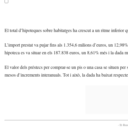
El total d’hipoteques sobre habitatges ha crescut a un ritme inferior 
L’import prestat va pujar fins als 1.354,6 milions d’euros, un 12,98
hipoteca es va situar en els 187.838 euros, un 8,61% més i la dada mé
El valor dels préstecs per comprar-se un pis o una casa se situen pe
mesos d’increments interanuals. Tot i això, la dada ha baixat respect
- Et Re