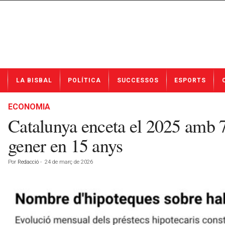
N
LA BISBAL
POLÍTICA
SUCCESSOS
ESPORTS
o
t
í
ECONOMIA
c
Catalunya enceta el 2025 amb 7.
i
e
gener en 15 anys
s
d
Por
Redacció
-
24 de març de 2026
e
L
a
B
i
s