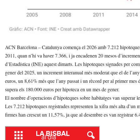
ACN Barcelona – Catalunya comença el 2026 amb 7.212 hipoteques so
2011, quan n’hi va haver 7.366, i ja encadenen 20 mesos d’increments 
d’Estadística (INE) aquest dimarts. Les hipoteques signades per co
gener del 2025, un increment interanual més moderat que el de l’any
euros, un 8,61% més que l’any passat i un rècord per al primer mes de
supera els 180.000 euros per hipoteca en un mes de gener.
El nombre d’operacions d’hipoteques sobre habitatges van superar le
Les 7.212 hipoteques registrades representen la xifra més alta d’un 
firmes han crescut un 11,57%, ja que al desembre es van registrar 6.