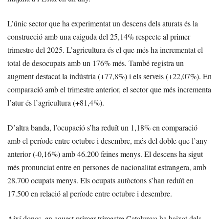
L’únic sector que ha experimentat un descens dels aturats és la
construcció amb una caiguda del 25,14% respecte al primer
trimestre del 2025. L’agricultura és el que més ha incrementat el
total de desocupats amb un 176% més. També registra un
augment destacat la indústria (+77,8%) i els serveis (+22,07%). En
comparació amb el trimestre anterior, el sector que més incrementa
l’atur és l’agricultura (+81,4%).
D’altra banda, l’ocupació s’ha reduït un 1,18% en comparació
amb el període entre octubre i desembre, més del doble que l’any
anterior (-0,16%) amb 46.200 feines menys. El descens ha sigut
més pronunciat entre en persones de nacionalitat estrangera, amb
28.700 ocupats menys. Els ocupats autòctons s’han reduït en
17.500 en relació al període entre octubre i desembre.
Així doncs, en aquest primer trimestre Catalunya ha baixat dels