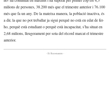
ho- ha continuat en màxims i ha superat per primer cop els 4,3
milions de persones, 38.200 més que el trimestre anterior i 76.100
més que fa un any. De la mateixa manera, la població inactiva, és
a dir, la que no pot treballar ja sigui perquè no està en edat de fer-
ho, perquè està estudiant o perquè està incapacitat, s’ha situat en
2,68 milions, lleugerament per sota del rècord marcat el trimestre
anterior.
- Et Recomanem -