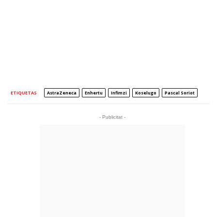
ETIQUETAS
AstraZeneca
Enhertu
Infimzi
Koselugo
Pascal Soriot
- Publicitat -