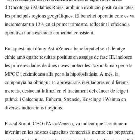
d’Oncologia i Malalties Rares, amb una evolució positiva en totes
les principals regions geogràfiques. El benefici operatiu core es va
incrementar un 12% en el primer trimestre, reflectint l’eficiència
operativa i una execució comercial consistent.
En aquest inici d’any AstraZeneca ha reforçat el seu lideratge
clínic amb quatre resultats positius en assaigs de fase III, incloses
les primeres dades de dues noves molècules: tozorakimab per a la
MPOC i efzimfotasa alfa per a la hipofosfatàsia. A més, la
companyia ha obtingut 14 aprovacions reguladores en diferents
mercats, destacant Infimzi en el tractament del càncer de fetge i
pulmó, i Calcenque, Enhertu, Strensiq, Koselugo i Wainua en
diverses indicacions i regions.
Pascal Soriot, CEO d’AstraZeneca, va indicar que “continuem
invertint en les nostres capacitats comercials mentre ens preparem