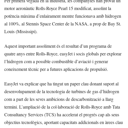
Per primera vegada en la indústria, les companyies han provat un
motor aeronàutic Rolls-Royce Pearl 15 modificat, assolint la
potència màxima d’enlairament mentre funcionava amb hidrogen
al 100%, al Stennis Space Center de la NASA, a prop de Bay St.
Louis (Mississipí).
Aquest important assoliment és el resultat d’un programa de
quatre anys entre Rolls-Royce, easyJet i socis globals per explorar
l’hidrogen com a possible combustible d’aviació i generar
coneixement tècnic per a futures aplicacions de propulsió.
EasyJet va explicar que ha tingut un paper clau donant suport al
desenvolupament de la tecnologia de turbines de gas d’hidrogen
com a part de les seves ambicions de descarbonització a llarg
termini. L’ampliació de la col·laboració de Rolls-Royce amb Tata
Consultancy Services (TCS) ha accelerat el progrés cap als seus
objectius tecnològics, aportant capacitats addicionals en àrees clau