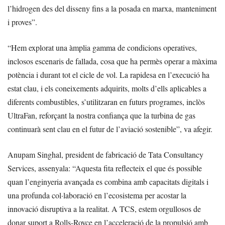
l’hidrogen des del disseny fins a la posada en marxa, manteniment
i proves”.
“Hem explorat una àmplia gamma de condicions operatives,
inclosos escenaris de fallada, cosa que ha permès operar a màxima
potència i durant tot el cicle de vol. La rapidesa en l’execució ha
estat clau, i els coneixements adquirits, molts d’ells aplicables a
diferents combustibles, s’utilitzaran en futurs programes, inclòs
UltraFan, reforçant la nostra confiança que la turbina de gas
continuarà sent clau en el futur de l’aviació sostenible”, va afegir.
Anupam Singhal, president de fabricació de Tata Consultancy
Services, assenyala: “Aquesta fita reflecteix el que és possible
quan l’enginyeria avançada es combina amb capacitats digitals i
una profunda col·laboració en l’ecosistema per acostar la
innovació disruptiva a la realitat. A TCS, estem orgullosos de
donar suport a Rolls-Royce en l’acceleració de la propulsió amb