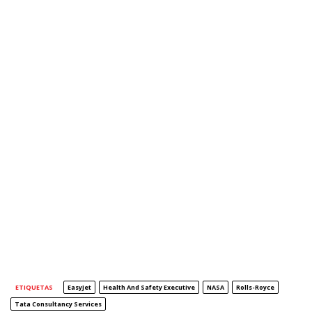
ETIQUETAS
EasyJet
Health And Safety Executive
NASA
Rolls-Royce
Tata Consultancy Services