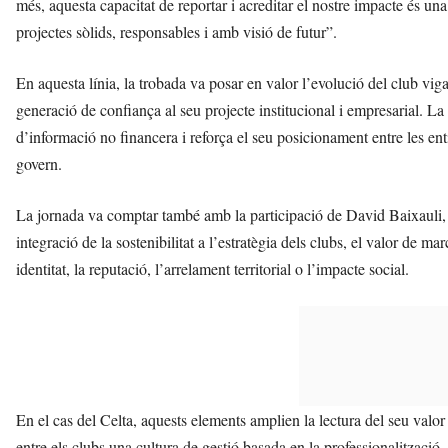
més, aquesta capacitat de reportar i acreditar el nostre impacte és un
projectes sòlids, responsables i amb visió de futur”.
En aquesta línia, la trobada va posar en valor l’evolució del club vigat
generació de confiança al seu projecte institucional i empresarial. La 
d’informació no financera i reforça el seu posicionament entre les ent
govern.
La jornada va comptar també amb la participació de David Baixauli,
integració de la sostenibilitat a l’estratègia dels clubs, el valor de mar
identitat, la reputació, l’arrelament territorial o l’impacte social.
En el cas del Celta, aquests elements amplien la lectura del seu va
entre els clubs una cultura de gestió basada en la professionalització, 