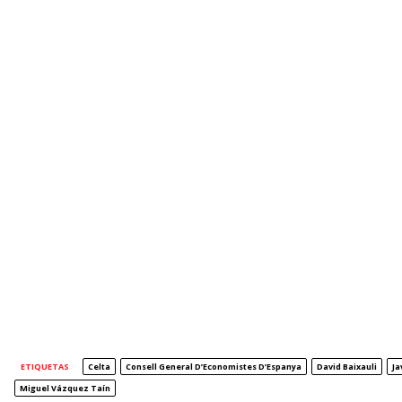
ETIQUETAS
Celta
Consell General D’Economistes D’Espanya
David Baixauli
Ja
Miguel Vázquez Taín