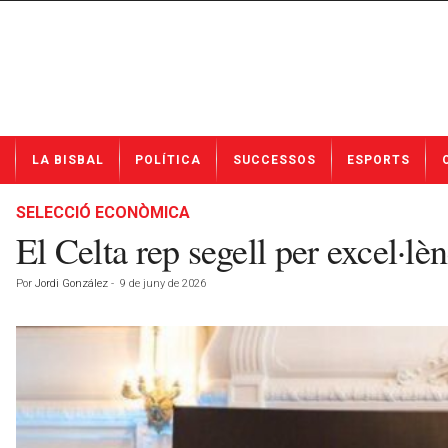
N
LA BISBAL
POLÍTICA
SUCCESSOS
ESPORTS
o
t
í
SELECCIÓ ECONÒMICA
c
El Celta rep segell per excel·lèn
i
e
Por
Jordi González
-
9 de juny de 2026
s
d
e
L
a
B
i
s