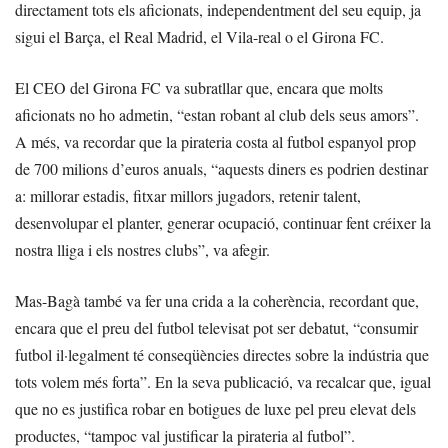
directament tots els aficionats, independentment del seu equip, ja
sigui el Barça, el Real Madrid, el Vila-real o el Girona FC.
El CEO del Girona FC va subratllar que, encara que molts
aficionats no ho admetin, “estan robant al club dels seus amors”.
A més, va recordar que la pirateria costa al futbol espanyol prop
de 700 milions d’euros anuals, “aquests diners es podrien destinar
a: millorar estadis, fitxar millors jugadors, retenir talent,
desenvolupar el planter, generar ocupació, continuar fent créixer la
nostra lliga i els nostres clubs”, va afegir.
Mas-Bagà també va fer una crida a la coherència, recordant que,
encara que el preu del futbol televisat pot ser debatut, “consumir
futbol il·legalment té conseqüències directes sobre la indústria que
tots volem més forta”. En la seva publicació, va recalcar que, igual
que no es justifica robar en botigues de luxe pel preu elevat dels
productes, “tampoc val justificar la pirateria al futbol”.