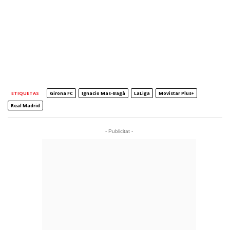
ETIQUETAS
Girona FC
Ignacio Mas-Bagà
LaLiga
Movistar Plus+
Real Madrid
- Publicitat -