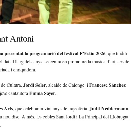
ant Antoni
a presentat la programació del festival F’Estiu 2026
, que tindrà
lidat al llarg dels anys, se centra en promoure la música d’artistes de
iada i enriquidora.
Jordi Soler
Francesc Sánchez
t de Cultura,
, alcalde de Calonge, i
Emma Sayer
a jove cantautora
.
es Arts
Judit Neddermann
, que celebraran vint anys de trajectòria,
,
eu nou disc. A més, les cobles Sant Jordi i La Principal del Llobregat
.