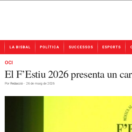
N
LA BISBAL
POLÍTICA
SUCCESSOS
ESPORTS
o
t
í
OCI
c
El F’Estiu 2026 presenta un car
i
e
Por
Redacció
-
26 de maig de 2026
s
d
e
L
a
B
i
s