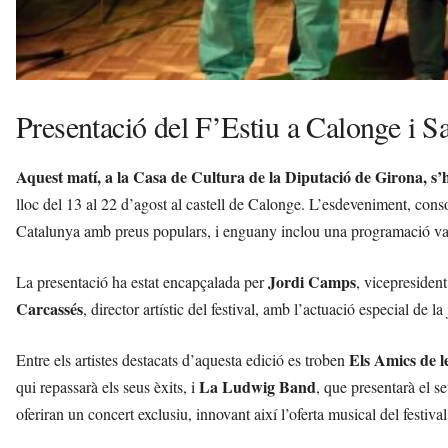
Presentació del F’Estiu a Calonge i S
Aquest matí, a la Casa de Cultura de la Diputació de Girona, s’h
lloc del 13 al 22 d’agost al castell de Calonge. L’esdeveniment, conso
Catalunya amb preus populars, i enguany inclou una programació var
Jordi Camps
La presentació ha estat encapçalada per
, vicepresiden
Carcassés
, director artístic del festival, amb l’actuació especial de l
Els Amics de l
Entre els artistes destacats d’aquesta edició es troben
La Ludwig Band
qui repassarà els seus èxits, i
, que presentarà el s
oferiran un concert exclusiu, innovant així l’oferta musical del festival