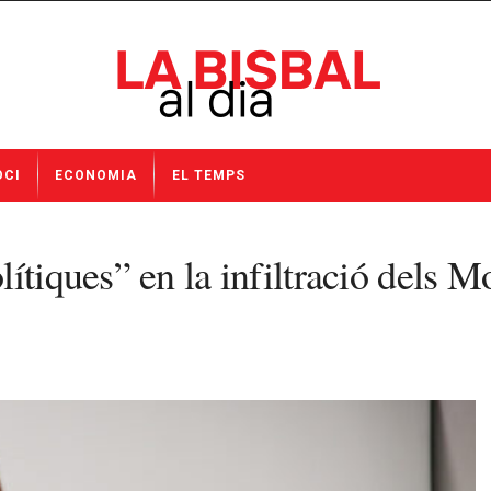
OCI
ECONOMIA
EL TEMPS
ítiques” en la infiltració dels Mo