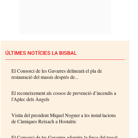
ÚLTIMES NOTÍCIES LA BISBAL
El Consorci de les Gavarres delinearà el pla de
restauració del massís després de...
El reconeixement als cossos de prevenció d’incendis a
l’Aplec dels Àngels
Visita del president Miquel Noguer a les instal·lacions
de Càrniques Reixach a Hostalric
El Consorci de les Gavarres adquirix la finca del tossal