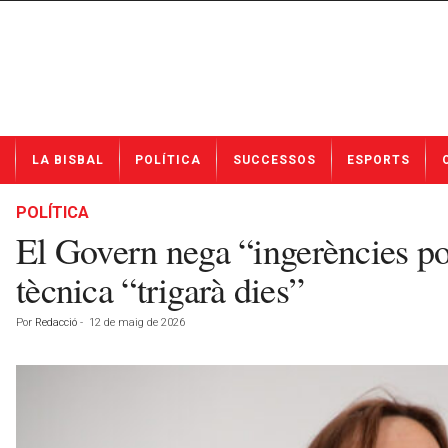
N
LA BISBAL
POLÍTICA
SUCCESSOS
ESPORTS
o
t
í
POLÍTICA
c
El Govern nega “ingerències pol
i
e
tècnica “trigarà dies”
s
d
Por
Redacció
-
12 de maig de 2026
e
L
a
B
i
s