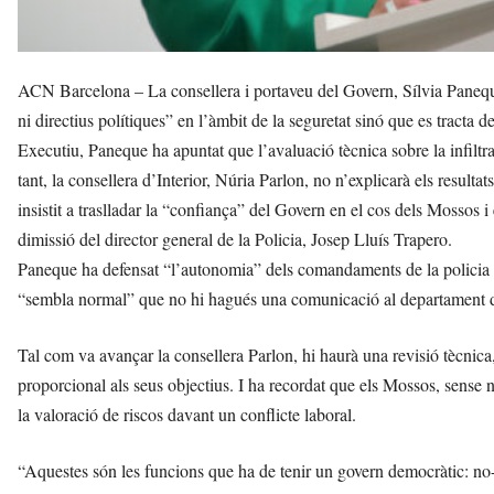
ACN Barcelona – La consellera i portaveu del Govern, Sílvia Panequ
ni directius polítiques” en l’àmbit de la seguretat sinó que es tracta
Executiu, Paneque ha apuntat que l’avaluació tècnica sobre la infiltr
tant, la consellera d’Interior, Núria Parlon, no n’explicarà els resul
insistit a traslladar la “confiança” del Govern en el cos dels Mossos
dimissió del director general de la Policia, Josep Lluís Trapero.
Paneque ha defensat “l’autonomia” dels comandaments de la policia cat
“sembla normal” que no hi hagués una comunicació al departament 
Tal com va avançar la consellera Parlon, hi haurà una revisió tècnica,
proporcional als seus objectius. I ha recordat que els Mossos, sense 
la valoració de riscos davant un conflicte laboral.
“Aquestes són les funcions que ha de tenir un govern democràtic: no-i