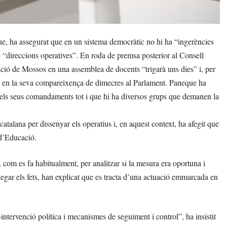
e, ha assegurat que en un sistema democràtic no hi ha “ingerències
 de “direccions operatives”. En roda de premsa posterior al Consell
ació de Mossos en una assemblea de docents “trigarà uns dies” i, per
tats en la seva compareixença de dimecres al Parlament. Paneque ha
 i els seus comandaments tot i que hi ha diversos grups que demanen la
alana per dissenyar els operatius i, en aquest context, ha afegit que
d’Educació.
 com es fa habitualment, per analitzar si la mesura era oportuna i
negar els fets, han explicat que es tracta d’una actuació emmarcada en
ntervenció política i mecanismes de seguiment i control”, ha insistit