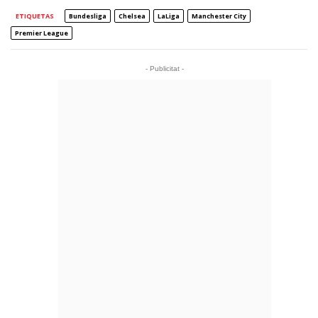
ETIQUETAS
Bundesliga
Chelsea
LaLiga
Manchester City
Premier League
- Publicitat -