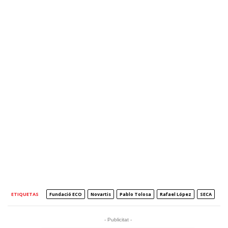
ETIQUETAS
Fundació ECO
Novartis
Pablo Tolosa
Rafael López
SECA
- Publicitat -