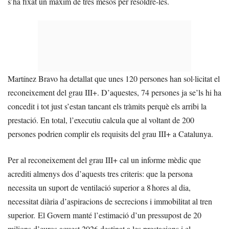
s’ha fixat un màxim de tres mesos per resoldre-les.
Martínez Bravo ha detallat que unes 120 persones han sol·licitat el
reconeixement del grau III+. D’aquestes, 74 persones ja se’ls hi ha
concedit i tot just s’estan tancant els tràmits perquè els arribi la
prestació. En total, l’executiu calcula que al voltant de 200
persones podrien complir els requisits del grau III+ a Catalunya.
Per al reconeixement del grau III+ cal un informe mèdic que
acrediti almenys dos d’aquests tres criteris: que la persona
necessita un suport de ventilació superior a 8 hores al dia,
necessitat diària d’aspiracions de secrecions i immobilitat al tren
superior. El Govern manté l’estimació d’un pressupost de 20
milions d’euros aquest 2026 destinat a les prestacions i el