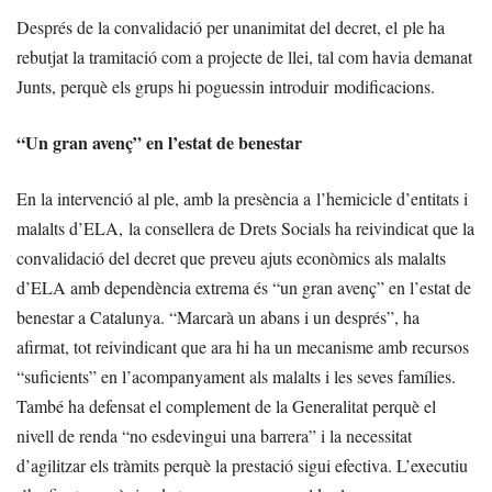
Després de la convalidació per unanimitat del decret, el ple ha
rebutjat la tramitació com a projecte de llei, tal com havia demanat
Junts, perquè els grups hi poguessin introduir modificacions.
“Un gran avenç” en l’estat de benestar
En la intervenció al ple, amb la presència a l’hemicicle d’entitats i
malalts d’ELA, la consellera de Drets Socials ha reivindicat que la
convalidació del decret que preveu ajuts econòmics als malalts
d’ELA amb dependència extrema és “un gran avenç” en l’estat de
benestar a Catalunya. “Marcarà un abans i un després”, ha
afirmat, tot reivindicant que ara hi ha un mecanisme amb recursos
“suficients” en l’acompanyament als malalts i les seves famílies.
També ha defensat el complement de la Generalitat perquè el
nivell de renda “no esdevingui una barrera” i la necessitat
d’agilitzar els tràmits perquè la prestació sigui efectiva. L’executiu