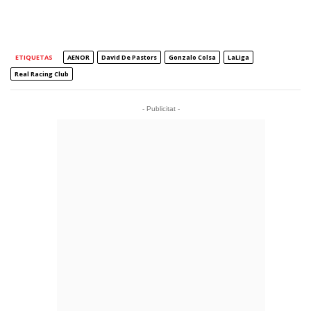
ETIQUETAS
AENOR
David De Pastors
Gonzalo Colsa
LaLiga
Real Racing Club
- Publicitat -