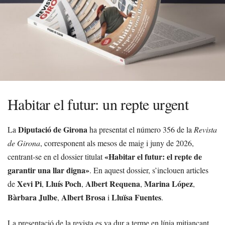
Habitar el futur: un repte urgent
Diputació de Girona
La
ha presentat el número 356 de la
Revista
de Girona
, corresponent als mesos de maig i juny de 2026,
«Habitar el futur: el repte de
centrant-se en el dossier titulat
garantir una llar digna»
. En aquest dossier, s’inclouen articles
Xevi Pi
Lluís Poch
Albert Requena
Marina López
de
,
,
,
,
Bàrbara Julbe
Albert Brosa
Lluïsa Fuentes
,
i
.
La presentació de la revista es va dur a terme en línia mitjançant