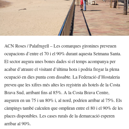
ACN Roses / Palafrugell – Les comarques gironines preveuen
ocupacions d’entre el 70 i el 90% durant aquesta Setmana Santa.
El sector augura unes bones dades si el temps acompanya per
acabar d’atraure el visitant d’última hora i podria fregar la plena
ocupació en dies punta com dissabte. La Federació d’Hostaleria
preveu que les xifres més altes les registrin als hotels de la Costa
Brava Sud, arribant fins al 85%. A la Costa Brava Centre,
auguren en un 75 i un 80% i, al nord, podrien arribar al 75%. Els
càmpings també calculen que ompliran entre el 80 i el 90% de les
places disponibles. Les cases rurals de la demarcació esperen
arribar al 90%.