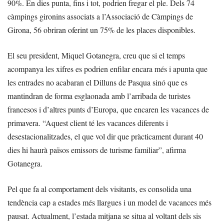
90%. En dies punta, fins i tot, podrien fregar el ple. Dels 74
càmpings gironins associats a l’Associació de Càmpings de
Girona, 56 obriran oferint un 75% de les places disponibles.
El seu president, Miquel Gotanegra, creu que si el temps
acompanya les xifres es podrien enfilar encara més i apunta que
les entrades no acabaran el Dilluns de Pasqua sinó que es
mantindran de forma esglaonada amb l’arribada de turistes
francesos i d’altres punts d’Europa, que encaren les vacances de
primavera. “Aquest client té les vacances diferents i
desestacionalitzades, el que vol dir que pràcticament durant 40
dies hi haurà països emissors de turisme familiar”, afirma
Gotanegra.
Pel que fa al comportament dels visitants, es consolida una
tendència cap a estades més llargues i un model de vacances més
pausat. Actualment, l’estada mitjana se situa al voltant dels sis