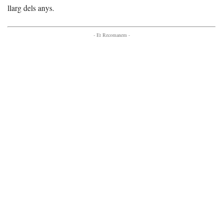
llarg dels anys.
- Et Recomanem -