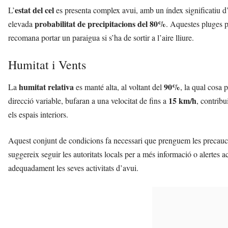
estat del cel
L’
es presenta complex avui, amb un índex significatiu d’in
probabilitat de precipitacions del 80%
elevada
. Aquestes pluges p
recomana portar un paraigua si s’ha de sortir a l’aire lliure.
Humitat i Vents
humitat relativa
90%
La
es manté alta, al voltant del
, la qual cosa 
15 km/h
direcció variable, bufaran a una velocitat de fins a
, contribu
els espais interiors.
Aquest conjunt de condicions fa necessari que prenguem les precauci
suggereix seguir les autoritats locals per a més informació o alertes a
adequadament les seves activitats d’avui.