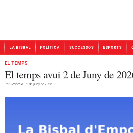
N
LA BISBAL
POLÍTICA
SUCCESSOS
ESPORTS
o
t
í
EL TEMPS
c
El temps avui 2 de Juny de 2
i
e
Por
Redacció
-
2 de juny de 2026
s
d
e
L
a
B
i
s