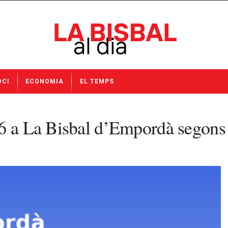
OCI
ECONOMIA
EL TEMPS
026 a La Bisbal d’Empordà sego