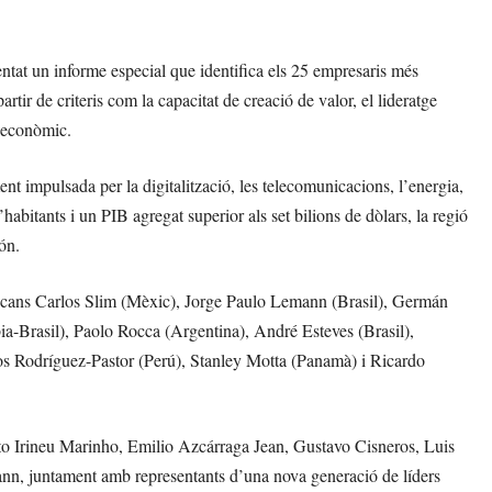
tat un informe especial que identifica els 25 empresaris més
rtir de criteris com la capacitat de creació de valor, el lideratge
e econòmic.
nt impulsada per la digitalització, les telecomunicacions, l’energia,
habitants i un PIB agregat superior als set bilions de dòlars, la regió
ón.
mericans Carlos Slim (Mèxic), Jorge Paulo Lemann (Brasil), Germán
-Brasil), Paolo Rocca (Argentina), André Esteves (Brasil),
os Rodríguez-Pastor (Perú), Stanley Motta (Panamà) i Ricardo
erto Irineu Marinho, Emilio Azcárraga Jean, Gustavo Cisneros, Luis
 juntament amb representants d’una nova generació de líders