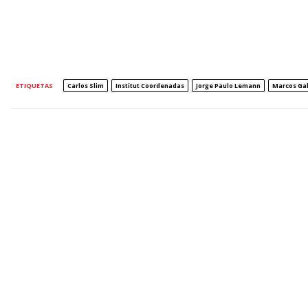
ETIQUETAS
Carlos Slim
Institut Coordenadas
Jorge Paulo Lemann
Marcos Gal