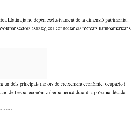
rica Llatina ja no depèn exclusivament de la dimensió patrimonial,
olupar sectors estratègics i connectar els mercats llatinoamericans
nt un dels principals motors de creixement econòmic, ocupació i
olució de l’espai econòmic iberoamericà durant la pròxima dècada.
comanem -