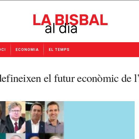
OCI
ECONOMIA
EL TEMPS
defineixen el futur econòmic de 