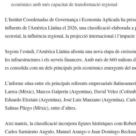
econòmics amb més capacitat de transformació regional
L’Institut Coordenadas de Governança i Economia Aplicada ha presen
influents de l’Amèrica Llatina el 2026, una classificació elaborada a pa
sectorial, la influència regional, la projecció internacional i l’impact
Segons l’estudi, l’Amèrica Llatina afronta una nova etapa de creixeme
les infraestructures i els serveis financers. Amb més de 660 milions d’
es consolida com un dels principals pols econòmics emergents del m
L’informe situa entre els principals referents empresarials llatinoa
Larrea (Mèxic), Marcos Galperin (Argentina), David Vélez (Colòmbia
Eduardo Elsztain (Argentina), José Luis Manzano (Argentina), Carl
Salinas Pliego (Mèxic), entre d’altres.
Així mateix, la classificació incorpora figures històriques com Rob
Carlos Sarmiento Angulo, Manuel Arango o Juan Domingo Beckmann,