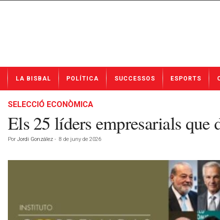
N
LA BISBAL
POLÍTICA
SUCCESSOS
ESPORTS
o
t
í
SELECCIÓ ECONÒMICA
c
Els 25 líders empresarials que 
i
e
Por
Jordi González
-
8 de juny de 2026
s
d
e
L
a
B
i
s