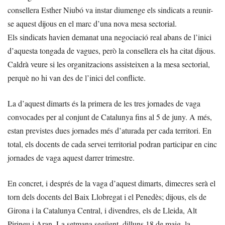
consellera Esther Niubó va instar diumenge els sindicats a reunir-
se aquest dijous en el marc d’una nova mesa sectorial.
Els sindicats havien demanat una negociació real abans de l’inici
d’aquesta tongada de vagues, però la consellera els ha citat dijous.
Caldrà veure si les organitzacions assisteixen a la mesa sectorial,
perquè no hi van des de l’inici del conflicte.
La d’aquest dimarts és la primera de les tres jornades de vaga
convocades per al conjunt de Catalunya fins al 5 de juny. A més,
estan previstes dues jornades més d’aturada per cada territori. En
total, els docents de cada servei territorial podran participar en cinc
jornades de vaga aquest darrer trimestre.
En concret, i després de la vaga d’aquest dimarts, dimecres serà el
torn dels docents del Baix Llobregat i el Penedès; dijous, els de
Girona i la Catalunya Central, i divendres, els de Lleida, Alt
Pirineu i Aran. La setmana següent, dilluns 18 de maig, la