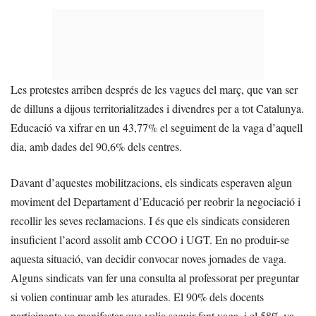
Les protestes arriben després de les vagues del març, que van ser
de dilluns a dijous territorialitzades i divendres per a tot Catalunya.
Educació va xifrar en un 43,77% el seguiment de la vaga d’aquell
dia, amb dades del 90,6% dels centres.
Davant d’aquestes mobilitzacions, els sindicats esperaven algun
moviment del Departament d’Educació per reobrir la negociació i
recollir les seves reclamacions. I és que els sindicats consideren
insuficient l’acord assolit amb CCOO i UGT. En no produir-se
aquesta situació, van decidir convocar noves jornades de vaga.
Alguns sindicats van fer una consulta al professorat per preguntar
si volien continuar amb les aturades. El 90% dels docents
participants va manifestar que volia seguir fent vaga, i el 58% va