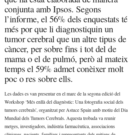
conjunta amb Ipsos. Segons
l’informe, el 56% dels enquestats té
més por que li diagnostiquin un
tumor cerebral que un altre tipus de
càncer, per sobre fins i tot del de
mama o el de pulmó, però al mateix
temps el 59% admet conèixer molt
poc o res sobre ells.
Les dades es van presentar en el marc de la segona edició del
Workshop ‘Més enllà del diagnòstic: Una fotografia social dels
tumors cerebrals’, organitzat per Astuce Spain amb motiu del Dia
Mundial dels Tumors Cerebrals. Aquesta trobada va reunir
metges, investigadors, indústria farmacèutica, associacions
clíniques, pacients, familiars i representants dels mitjans de