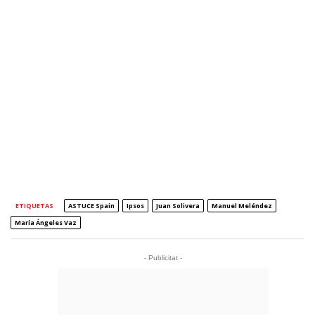
ETIQUETAS
ASTUCE Spain
Ipsos
Juan Solivera
Manuel Meléndez
María Ángeles Vaz
- Publicitat -