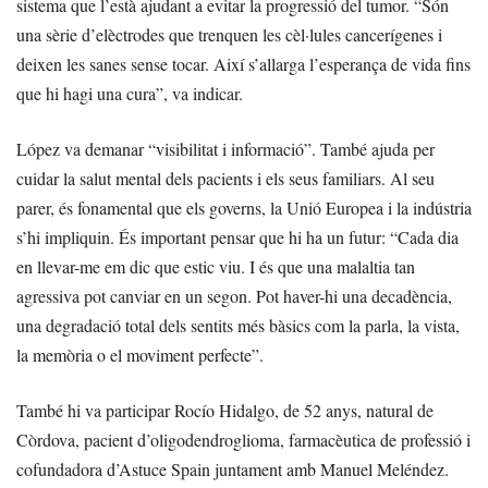
sistema que l’està ajudant a evitar la progressió del tumor. “Són
una sèrie d’elèctrodes que trenquen les cèl·lules cancerígenes i
deixen les sanes sense tocar. Així s’allarga l’esperança de vida fins
que hi hagi una cura”, va indicar.
López va demanar “visibilitat i informació”. També ajuda per
cuidar la salut mental dels pacients i els seus familiars. Al seu
parer, és fonamental que els governs, la Unió Europea i la indústria
s’hi impliquin. És important pensar que hi ha un futur: “Cada dia
en llevar-me em dic que estic viu. I és que una malaltia tan
agressiva pot canviar en un segon. Pot haver-hi una decadència,
una degradació total dels sentits més bàsics com la parla, la vista,
la memòria o el moviment perfecte”.
També hi va participar Rocío Hidalgo, de 52 anys, natural de
Còrdova, pacient d’oligodendroglioma, farmacèutica de professió i
cofundadora d’Astuce Spain juntament amb Manuel Meléndez.