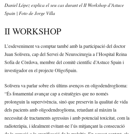
Daniel López explica el seu cas durant el II Workshop d’Astuce
Spain | Foto de Jorge Villa
II WORKSHOP
L’esdeveniment va comptar també amb la participació del doctor
Juan Solivera, cap del Servei de Neurocirurgia a l’Hospital Reina
Sofía de Còrdova, membre del comitè científic d’Astuce Spain i
investigador en el projecte OligoSpain.
Solivera va parlar sobre els últims avenços en oligodendroglioma:
“És fonamental avançar cap a estratègies que no només
prolonguin la supervivència, sinó que preservin la qualitat de vida
dels pacients amb oligodendroglioma, retardant al màxim la
necessitat de tractaments agressius i amb potencial toxicitat, com la
radioteràpia, i idealment evitant-ne l’ús mitjançant la consecució
de la curació o la cronificació de la malaltia. En aquest context, els