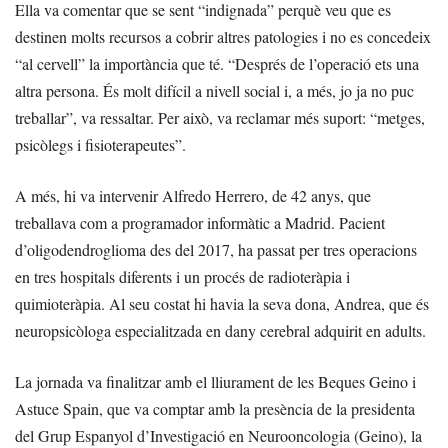
Ella va comentar que se sent “indignada” perquè veu que es
destinen molts recursos a cobrir altres patologies i no es concedeix
“al cervell” la importància que té. “Després de l’operació ets una
altra persona. És molt difícil a nivell social i, a més, jo ja no puc
treballar”, va ressaltar. Per això, va reclamar més suport: “metges,
psicòlegs i fisioterapeutes”.
A més, hi va intervenir Alfredo Herrero, de 42 anys, que
treballava com a programador informàtic a Madrid. Pacient
d’oligodendroglioma des del 2017, ha passat per tres operacions
en tres hospitals diferents i un procés de radioteràpia i
quimioteràpia. Al seu costat hi havia la seva dona, Andrea, que és
neuropsicòloga especialitzada en dany cerebral adquirit en adults.
La jornada va finalitzar amb el lliurament de les Beques Geino i
Astuce Spain, que va comptar amb la presència de la presidenta
del Grup Espanyol d’Investigació en Neurooncologia (Geino), la