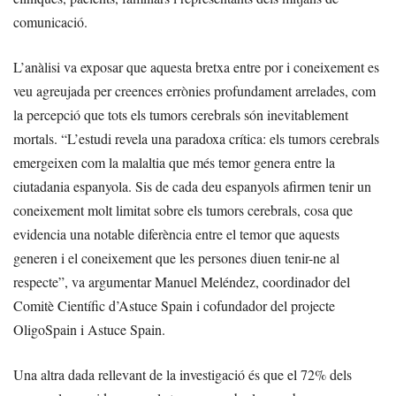
comunicació.
L’anàlisi va exposar que aquesta bretxa entre por i coneixement es
veu agreujada per creences errònies profundament arrelades, com
la percepció que tots els tumors cerebrals són inevitablement
mortals. “L’estudi revela una paradoxa crítica: els tumors cerebrals
emergeixen com la malaltia que més temor genera entre la
ciutadania espanyola. Sis de cada deu espanyols afirmen tenir un
coneixement molt limitat sobre els tumors cerebrals, cosa que
evidencia una notable diferència entre el temor que aquests
generen i el coneixement que les persones diuen tenir-ne al
respecte”, va argumentar Manuel Meléndez, coordinador del
Comitè Científic d’Astuce Spain i cofundador del projecte
OligoSpain i Astuce Spain.
Una altra dada rellevant de la investigació és que el 72% dels