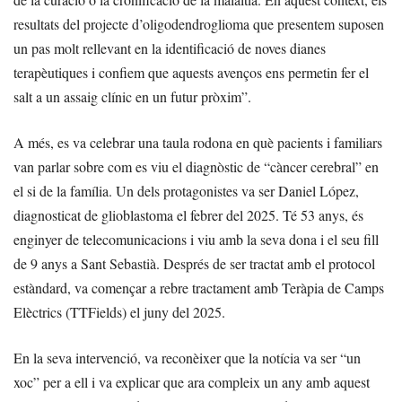
resultats del projecte d’oligodendroglioma que presentem suposen
un pas molt rellevant en la identificació de noves dianes
terapèutiques i confiem que aquests avenços ens permetin fer el
salt a un assaig clínic en un futur pròxim”.
A més, es va celebrar una taula rodona en què pacients i familiars
van parlar sobre com es viu el diagnòstic de “càncer cerebral” en
el si de la família. Un dels protagonistes va ser Daniel López,
diagnosticat de glioblastoma el febrer del 2025. Té 53 anys, és
enginyer de telecomunicacions i viu amb la seva dona i el seu fill
de 9 anys a Sant Sebastià. Després de ser tractat amb el protocol
estàndard, va començar a rebre tractament amb Teràpia de Camps
Elèctrics (TTFields) el juny del 2025.
En la seva intervenció, va reconèixer que la notícia va ser “un
xoc” per a ell i va explicar que ara compleix un any amb aquest