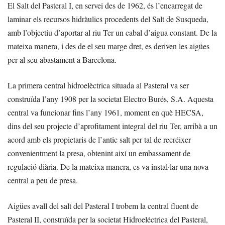
El Salt del Pasteral I, en servei des de 1962, és l’encarregat de
laminar els recursos hidràulics procedents del Salt de Susqueda,
amb l’objectiu d’aportar al riu Ter un cabal d’aigua constant. De la
mateixa manera, i des de el seu marge dret, es deriven les aigües
per al seu abastament a Barcelona.
La primera central hidroelèctrica situada al Pasteral va ser
construïda l’any 1908 per la societat Electro Burés, S.A. Aquesta
central va funcionar fins l’any 1961, moment en què HECSA,
dins del seu projecte d’aprofitament integral del riu Ter, arribà a un
acord amb els propietaris de l’antic salt per tal de recréixer
convenientment la presa, obtenint així un embassament de
regulació diària. De la mateixa manera, es va instal·lar una nova
central a peu de presa.
Aigües avall del salt del Pasteral I trobem la central fluent de
Pasteral II, construïda per la societat Hidroeléctrica del Pasteral,