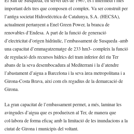
El Salt de Susqueda, en servei des de 1967, és l’intermedi i més
important dels tres que composen el complex. Va ser construït per
l’antiga societat Hidroeléctrica de Catalunya, S.A. (HECSA),
actualment pertanyent a Enel Green Power, la branca de
renovables d’Endesa. A part de la funció de generació
d’electricitat d’origen hidràulic, l’embassament de Susqueda -amb
una capacitat d’emmagatzematge de 233 hm3- compleix la funció
de regulació dels recursos hídrics del tram inferior del riu Ter
abans de la seva desembocadura al Mediterrani i la d’atendre
l’abastament d’aigua a Barcelona i la seva àrea metropolitana i a
Girona-Costa Brava, així com els regadius de la demarcació de
Girona.
La gran capacitat de l’embassament permet, a més, laminar les
avingudes d’aigua que es produeixen al Ter, de manera que
col·labora de forma eficaç amb la limitació de les inundacions a la
ciutat de Girona i municipis del voltant.