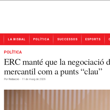
N
LA BISBAL
POLÍTICA
SUCCESSOS
ESPORTS
o
t
í
POLÍTICA
c
ERC manté que la negociació de 
i
e
mercantil com a punts “clau”
s
d
Por
Redacció
-
11 de maig de 2026
e
L
a
B
i
s