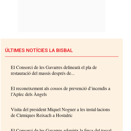
ÚLTIMES NOTÍCIES LA BISBAL
El Consorci de les Gavarres delinearà el pla de
restauració del massís després de...
El reconeixement als cossos de prevenció d’incendis a
l’Aplec dels Àngels
Visita del president Miquel Noguer a les instal·lacions
de Càrniques Reixach a Hostalric
El Consorci de les Gavarres adquirix la finca del tossal