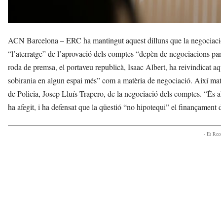
ACN Barcelona – ERC ha mantingut aquest dilluns que la negociació
“l’aterratge” de l’aprovació dels comptes “depèn de negociacions paral
roda de premsa, el portaveu republicà, Isaac Albert, ha reivindicat 
sobirania en algun espai més” com a matèria de negociació. Així mate
de Policia, Josep Lluís Trapero, de la negociació dels comptes. “És
ha afegit, i ha defensat que la qüestió “no hipotequi” el finançament d
- Et Re