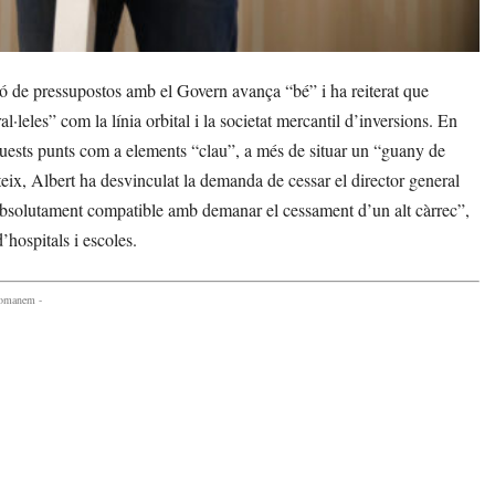
 de pressupostos amb el Govern avança “bé” i ha reiterat que
·leles” com la línia orbital i la societat mercantil d’inversions. En
aquests punts com a elements “clau”, a més de situar un “guany de
ix, Albert ha desvinculat la demanda de cessar el director general
 absolutament compatible amb demanar el cessament d’un alt càrrec”,
’hospitals i escoles.
comanem -