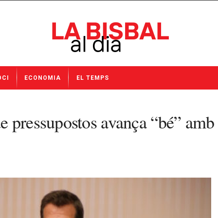
OCI
ECONOMIA
EL TEMPS
pressupostos avança “bé” amb la l