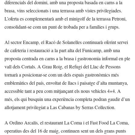
diferencials del domini, amb una proposta basada en carns a la
brasa, vins seleccionats i una terrassa amb vistes privilegiades.
L’oferta es complementarà amb el minigolf de la terrassa Petroni,
consolidant-se com un punt de trobada per a famílies i grups.
Al sector Encamp, el Racó de Solanelles continuarà oferint servei
de cafeteria i restauració a la part alta del Funicamp, amb una
proposta centrada en carns a la brasa i gastronomia informal en ple
vall dels Cortals. A Grau Roig, el Refugi del Llac de Pessons
tornarà a posicionar-se com un dels espais gastronòmics més
emblemàtics del país, envoltat de llacs i paisatge d’alta muntanya,
accessible tant a peu com mitjançant els nous vehicles 4×4. A
més, els qui busquin una experiència completa podran gaudir d’un
allotjament privilegiat a Las Cabanas by Serras Collection.
A Ordino Arcalís, el restaurant La Coma i el Fast Food La Coma,
operatius des del 16 de maig, continuen sent un dels grans punts