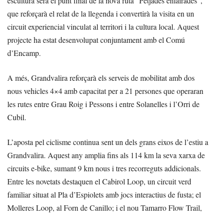
escultura serà el punt final de la nova ruta “Petjades enlairades”,
que reforçarà el relat de la llegenda i convertirà la visita en un
circuit experiencial vinculat al territori i la cultura local. Aquest
projecte ha estat desenvolupat conjuntament amb el Comú
d’Encamp.
A més, Grandvalira reforçarà els serveis de mobilitat amb dos
nous vehicles 4×4 amb capacitat per a 21 persones que operaran
les rutes entre Grau Roig i Pessons i entre Solanelles i l’Orri de
Cubil.
L’aposta pel ciclisme continua sent un dels grans eixos de l’estiu a
Grandvalira. Aquest any amplia fins als 114 km la seva xarxa de
circuits e-bike, sumant 9 km nous i tres recorreguts addicionals.
Entre les novetats destaquen el Cabirol Loop, un circuit verd
familiar situat al Pla d’Espiolets amb jocs interactius de fusta; el
Molleres Loop, al Forn de Canillo; i el nou Tamarro Flow Trail,