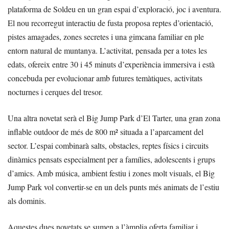
plataforma de Soldeu en un gran espai d’exploració, joc i aventura.
El nou recorregut interactiu de fusta proposa reptes d’orientació,
pistes amagades, zones secretes i una gimcana familiar en ple
entorn natural de muntanya. L’activitat, pensada per a totes les
edats, ofereix entre 30 i 45 minuts d’experiència immersiva i està
concebuda per evolucionar amb futures temàtiques, activitats
nocturnes i cerques del tresor.
Una altra novetat serà el Big Jump Park d’El Tarter, una gran zona
inflable outdoor de més de 800 m² situada a l’aparcament del
sector. L’espai combinarà salts, obstacles, reptes físics i circuits
dinàmics pensats especialment per a famílies, adolescents i grups
d’amics. Amb música, ambient festiu i zones molt visuals, el Big
Jump Park vol convertir-se en un dels punts més animats de l’estiu
als dominis.
Aquestes dues novetats se sumen a l’àmplia oferta familiar i