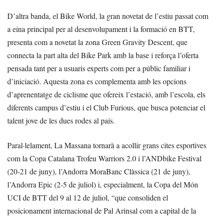
D’altra banda, el Bike World, la gran novetat de l’estiu passat com
a eina principal per al desenvolupament i la formació en BTT,
presenta com a novetat la zona Green Gravity Descent, que
connecta la part alta del Bike Park amb la base i reforça l’oferta
pensada tant per a usuaris experts com per a públic familiar i
d’iniciació. Aquesta zona es complementa amb les opcions
d’aprenentatge de ciclisme que ofereix l’estació, amb l’escola, els
diferents campus d’estiu i el Club Furious, que busca potenciar el
talent jove de les dues rodes al país.
Paral·lelament, La Massana tornarà a acollir grans cites esportives
com la Copa Catalana Trofeu Warriors 2.0 i l’ANDbike Festival
(20-21 de juny), l’Andorra MoraBanc Clàssica (21 de juny),
l’Andorra Epic (2-5 de juliol) i, especialment, la Copa del Món
UCI de BTT del 9 al 12 de juliol, “que consoliden el
posicionament internacional de Pal Arinsal com a capital de la