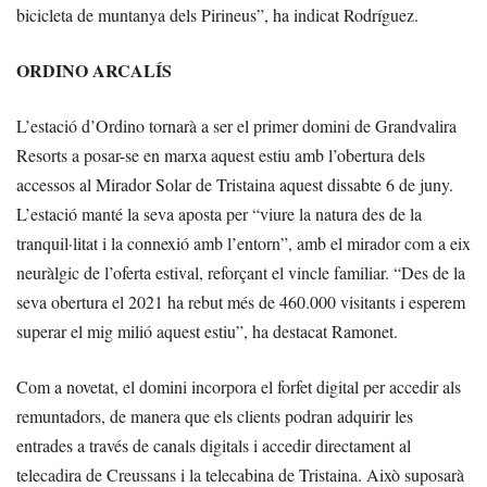
bicicleta de muntanya dels Pirineus”, ha indicat Rodríguez.
ORDINO ARCALÍS
L’estació d’Ordino tornarà a ser el primer domini de Grandvalira
Resorts a posar-se en marxa aquest estiu amb l’obertura dels
accessos al Mirador Solar de Tristaina aquest dissabte 6 de juny.
L’estació manté la seva aposta per “viure la natura des de la
tranquil·litat i la connexió amb l’entorn”, amb el mirador com a eix
neuràlgic de l’oferta estival, reforçant el vincle familiar. “Des de la
seva obertura el 2021 ha rebut més de 460.000 visitants i esperem
superar el mig milió aquest estiu”, ha destacat Ramonet.
Com a novetat, el domini incorpora el forfet digital per accedir als
remuntadors, de manera que els clients podran adquirir les
entrades a través de canals digitals i accedir directament al
telecadira de Creussans i la telecabina de Tristaina. Això suposarà