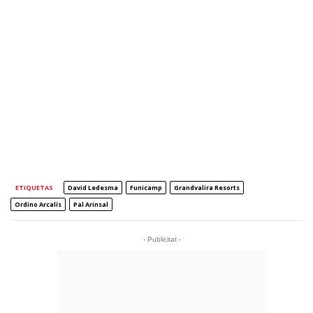
ETIQUETAS
David Ledesma
Funicamp
Grandvalira Resorts
Ordino Arcalís
Pal Arinsal
- Publicitat -