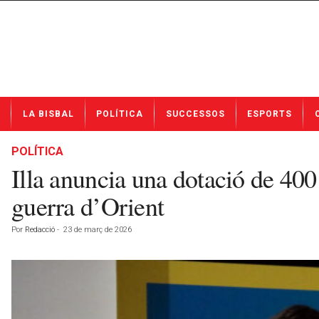
N
LA BISBAL
POLÍTICA
SUCCESSOS
ESPORTS
o
t
í
POLÍTICA
c
Illa anuncia una dotació de 400
i
e
guerra d’Orient
s
d
Por
Redacció
-
23 de març de 2026
e
L
a
B
i
s