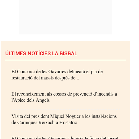
ÚLTIMES NOTÍCIES LA BISBAL
El Consorci de les Gavarres delinearà el pla de
restauració del massís després de...
El reconeixement als cossos de prevenció d’incendis a
l’Aplec dels Àngels
Visita del president Miquel Noguer a les instal·lacions
de Càrniques Reixach a Hostalric
El Consorci de les Gavarres adquirix la finca del tossal