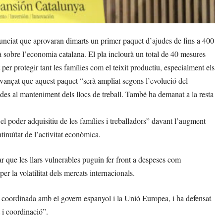
unciat que aprovaran dimarts un primer paquet d’ajudes de fins a 400
jà sobre l’economia catalana. El pla inclourà un total de 40 mesures
er protegir tant les famílies com el teixit productiu, especialment els
a avançat que aquest paquet “serà ampliat segons l’evolució del
des al manteniment dels llocs de treball. També ha demanat a la resta
r el poder adquisitiu de les famílies i treballadors” davant l’augment
tinuïtat de l’activitat econòmica.
ar que les llars vulnerables puguin fer front a despeses com
er la volatilitat dels mercats internacionals.
 coordinada amb el govern espanyol i la Unió Europea, i ha defensat
 i coordinació”.