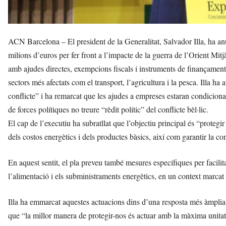
ACN Barcelona – El president de la Generalitat, Salvador Illa, ha an
milions d’euros per fer front a l’impacte de la guerra de l’Orient Mit
amb ajudes directes, exempcions fiscals i instruments de finançament p
sectors més afectats com el transport, l’agricultura i la pesca. Illa h
conflicte” i ha remarcat que les ajudes a empreses estaran condiciona
de forces polítiques no treure “rèdit polític” del conflicte bèl·lic.
El cap de l’executiu ha subratllat que l’objectiu principal és “protegi
dels costos energètics i dels productes bàsics, així com garantir la con
En aquest sentit, el pla preveu també mesures específiques per facilit
l’alimentació i els subministraments energètics, en un context marcat p
Illa ha emmarcat aquestes actuacions dins d’una resposta més àmplia
que “la millor manera de protegir-nos és actuar amb la màxima unitat