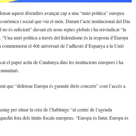
fensat aquest divendres avançar cap a una “unió política” europea
econòmica i social que viu el món. Durant l’acte institucional del Dia
o és suficient” davant els nous reptes globals i ha reivindicat “la
u. “Una unió política a través del federalisme és la resposta d’Europa
 ha commemorat el 40è aniversari de l’adhesió d’Espanya a la Unió
t el paper actiu de Catalunya dins les institucions europees i ha
comunitari.
rat que “defensar Europa és garantir drets concrets” com l’accés a
sing per situar la crisi de l’habitatge “al centre de l’agenda
quedin fora dels límits fiscals europeus. “Europa és futur, Europa és