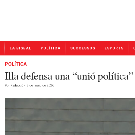
N
LA BISBAL
POLÍTICA
SUCCESSOS
ESPORTS
o
t
í
POLÍTICA
c
Illa defensa una “unió política
i
e
Por
Redacció
-
9 de maig de 2026
s
d
e
L
a
B
i
s