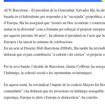
ACN Barcelona – El president de la Generalitat, Salvador Illa, ha de
basada en el federalisme per respondre a la “sacsejada” geopolítica, 
d’Europa, Illa ha assegurat que “només un bloc econòmic i comercial n
unitat en la diversitat” com a fórmula per reforçar el projecte europe
per aquests pròxims 40 anys”, ha afirmat el president en l’acte que
Europea i ha tancat la setmana de celebracions.
En un acte al Disseny Hub Barcelona (DHub), Illa també ha reivindica
defensat que el país contribueixi “a enfortir i fer créixer” el projecte 
Per la seva banda, l’alcalde de Barcelona, Jaume Collboni, ha assegu
l’habitatge, la cohesió social o les oportunitats econòmiques.
En aquest sentit, ha reivindicat l’impuls de la coalició Mayors for Hou
comunitària” i ha defensat que les inversions en habitatge assequible 
esperança, Europa és drets i Europa és democràcia”, ha conclòs.