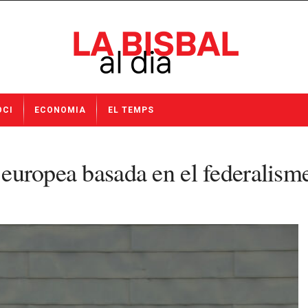
OCI
ECONOMIA
EL TEMPS
” europea basada en el federalism