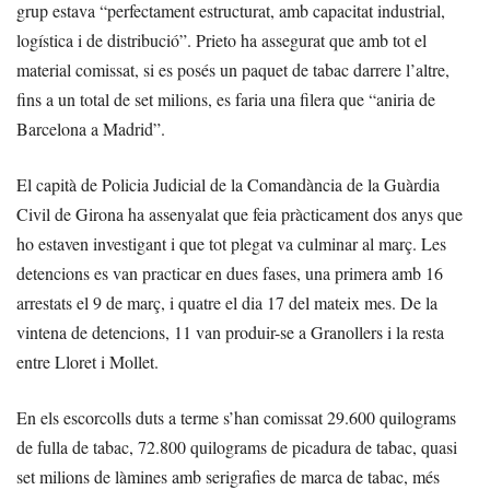
grup estava “perfectament estructurat, amb capacitat industrial,
logística i de distribució”. Prieto ha assegurat que amb tot el
material comissat, si es posés un paquet de tabac darrere l’altre,
fins a un total de set milions, es faria una filera que “aniria de
Barcelona a Madrid”.
El capità de Policia Judicial de la Comandància de la Guàrdia
Civil de Girona ha assenyalat que feia pràcticament dos anys que
ho estaven investigant i que tot plegat va culminar al març. Les
detencions es van practicar en dues fases, una primera amb 16
arrestats el 9 de març, i quatre el dia 17 del mateix mes. De la
vintena de detencions, 11 van produir-se a Granollers i la resta
entre Lloret i Mollet.
En els escorcolls duts a terme s’han comissat 29.600 quilograms
de fulla de tabac, 72.800 quilograms de picadura de tabac, quasi
set milions de làmines amb serigrafies de marca de tabac, més