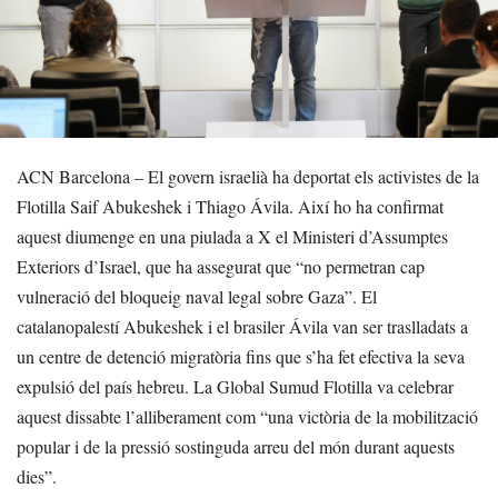
ACN Barcelona – El govern israelià ha deportat els activistes de la
Flotilla Saif Abukeshek i Thiago Ávila. Així ho ha confirmat
aquest diumenge en una piulada a X el Ministeri d’Assumptes
Exteriors d’Israel, que ha assegurat que “no permetran cap
vulneració del bloqueig naval legal sobre Gaza”. El
catalanopalestí Abukeshek i el brasiler Ávila van ser traslladats a
un centre de detenció migratòria fins que s’ha fet efectiva la seva
expulsió del país hebreu. La Global Sumud Flotilla va celebrar
aquest dissabte l’alliberament com “una victòria de la mobilització
popular i de la pressió sostinguda arreu del món durant aquests
dies”.