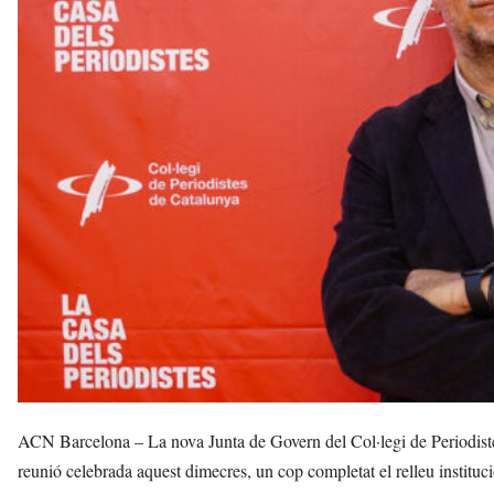
b
a
l
d
e
l
'
E
m
p
o
r
d
à
a
v
u
i
ACN Barcelona – La nova Junta de Govern del Col·legi de Periodiste
reunió celebrada aquest dimecres, un cop completat el relleu instituc