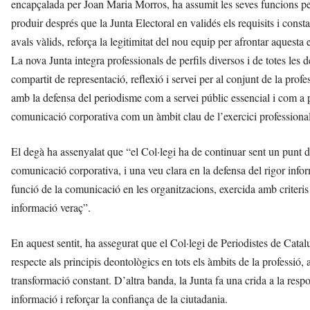
encapçalada per Joan Maria Morros, ha assumit les seves funcions pe
produir després que la Junta Electoral en validés els requisits i const
avals vàlids, reforça la legitimitat del nou equip per afrontar aquesta 
La nova Junta integra professionals de perfils diversos i de totes les
compartit de representació, reflexió i servei per al conjunt de la pro
amb la defensa del periodisme com a servei públic essencial i com a 
comunicació corporativa com un àmbit clau de l’exercici professional
El degà ha assenyalat que “el Col·legi ha de continuar sent un punt de
comunicació corporativa, i una veu clara en la defensa del rigor infor
funció de la comunicació en les organitzacions, exercida amb criteris 
informació veraç”.
En aquest sentit, ha assegurat que el Col·legi de Periodistes de Catalun
respecte als principis deontològics en tots els àmbits de la professió,
transformació constant. D’altra banda, la Junta fa una crida a la respons
informació i reforçar la confiança de la ciutadania.