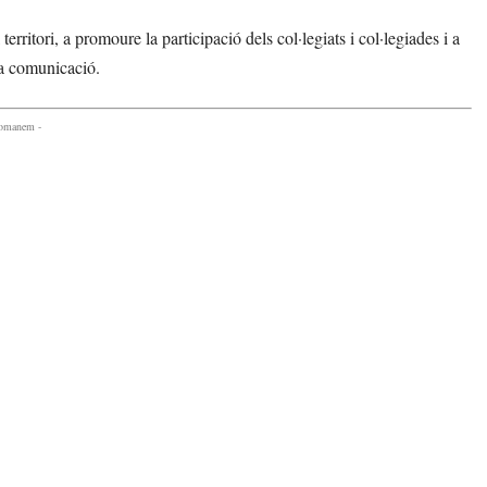
rritori, a promoure la participació dels col·legiats i col·legiades i a
 la comunicació.
comanem -