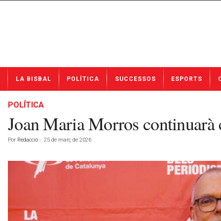
N
LA BISBAL
POLÍTICA
SUCCESSOS
ESPORTS
o
t
í
POLÍTICA
c
Joan Maria Morros continuarà c
i
e
Por
Redacció
-
25 de març de 2026
s
d
e
L
a
B
i
s