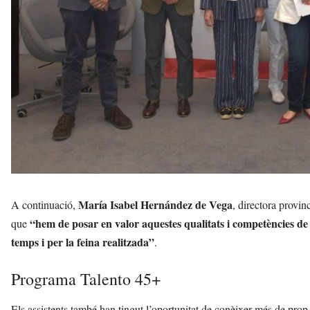
María Isabel Hernández de Vega
A continuació,
, directora provin
“hem de posar en valor aquestes qualitats i competències de 
que
temps i per la feina realitzada”
.
Programa Talento 45+
Els assistents també han tingut l’oportunitat de conèixer més de pro