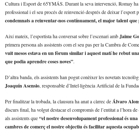
Cultura i Esport de 65YMÁS. Durant la seva intervenció, Romay ha com
professional i el seu procés de reinvenció després de deixar l’esport p
condemnats a reinventar-nos contínuament, el major talent que
Jaime G
Així mateix, l’esportista ha conversat sobre l’escenari amb
primera persona als assistents com el seu pas per la Cambra de Comerç
vuit mesos estava en un fòrum similar i aquest matí he rebut un
que podia aprendre coses noves”
.
D’altra banda, els assistents han pogut conèixer les novetats tecnològ
Joaquín Asensio
, responsable d’Intel·ligència Artificial de la Fund
Álvaro Alon
Per finalitzar la trobada, la clausura ha anat a càrrec de
discurs final, ha volgut destacar el compromís de l’entitat a l’hora de
“el nostre desenvolupament professional és una p
als assistents que
cambres de comerç el nostre objectiu és facilitar aquesta ocupab