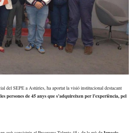
cial del SEPE a Astúries, ha aportat la visió institucional destacant
les persones de 45 anys que s’adquireixen per l’experiència, pel
Ignacio
p en què consisteix el Programa Talento 45+ de la mà de