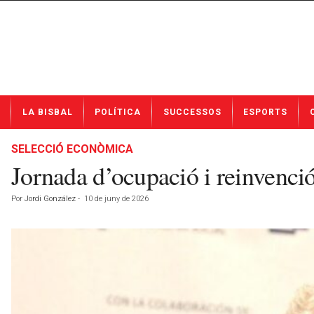
N
LA BISBAL
POLÍTICA
SUCCESSOS
ESPORTS
o
t
í
SELECCIÓ ECONÒMICA
c
Jornada d’ocupació i reinvenc
i
e
Por
Jordi González
-
10 de juny de 2026
s
d
e
L
a
B
i
s