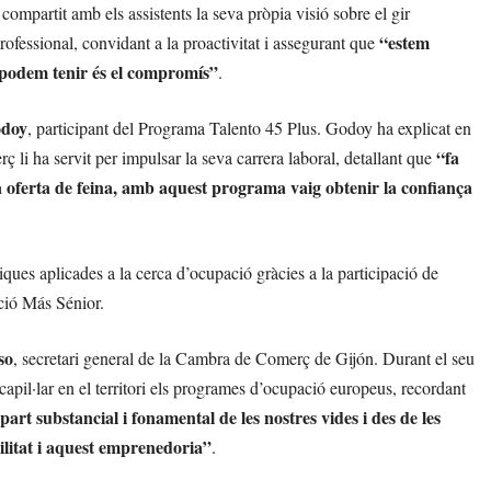
partit amb els assistents la seva pròpia visió sobre el gir
“estem
rofessional, convidant a la proactivitat i assegurant que
 podem tenir és el compromís”
.
odoy
, participant del Programa Talento 45 Plus. Godoy ha explicat en
“fa
 li ha servit per impulsar la seva carrera laboral, detallant que
a oferta de feina, amb aquest programa vaig obtenir la confiança
iques aplicades a la cerca d’ocupació gràcies a la participació de
ació Más Sénior.
so
, secretari general de la Cambra de Comerç de Gijón. Durant el seu
 capil·lar en el territori els programes d’ocupació europeus, recordant
art substancial i fonamental de les nostres vides i des de les
ilitat i aquest emprenedoria”
.