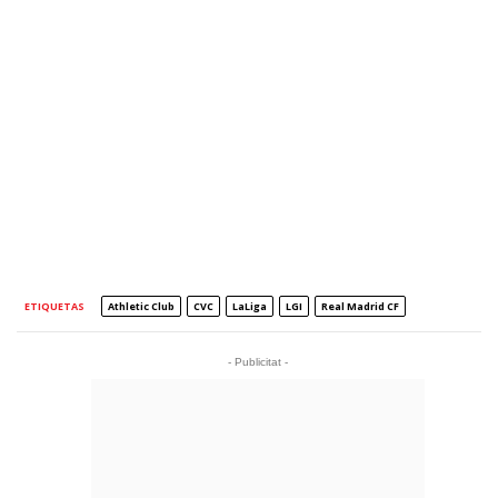
ETIQUETAS
Athletic Club
CVC
LaLiga
LGI
Real Madrid CF
- Publicitat -