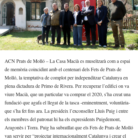
ACN Prats de Molló – La Casa Macià es museïtzarà com a espai
de memòria coincidint amb el centenari dels Fets de Prats de
Molló, la temptativa de complot per independitzar Catalunya en
plena dictadura de Primo de Rivera. Per recuperar l’edifici on va
viure Macià, que un particular va comprar el 2020, s’ha creat una
fundació que agafa el llegat de la tasca -eminentment, voluntària-
que s’ha fet fins ara. La presideix l’exconseller Lluís Puig i entre
els membres del patronat hi ha els expresidents Puigdemont,
Aragonès i Torra. Puig ha subratllat que els Fets de Prats de Molló
van servir per “projectar internacionalment Catalunya i crear el