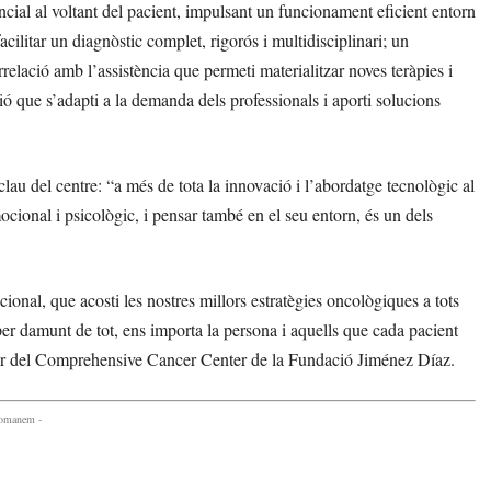
encial al voltant del pacient, impulsant un funcionament eficient entorn
ilitar un diagnòstic complet, rigorós i multidisciplinari; un
relació amb l’assistència que permeti materialitzar noves teràpies i
ció que s’adapti a la demanda dels professionals i aporti solucions
lau del centre: “a més de tota la innovació i l’abordatge tecnològic al
ocional i psicològic, i pensar també en el seu entorn, és un dels
cional, que acosti les nostres millors estratègies oncològiques a tots
 per damunt de tot, ens importa la persona i aquells que cada pacient
ctor del Comprehensive Cancer Center de la Fundació Jiménez Díaz.
comanem -