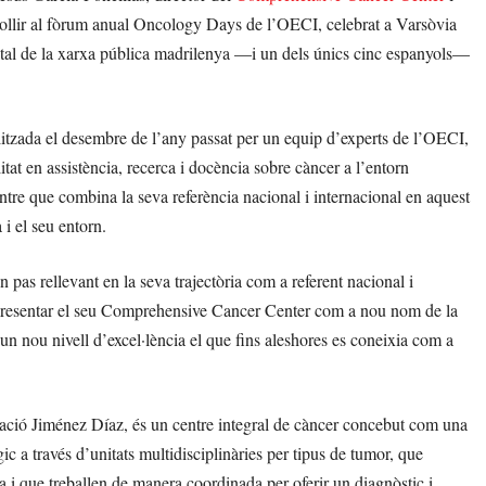
ollir al fòrum anual Oncology Days de l’OECI, celebrat a Varsòvia
ital de la xarxa pública madrilenya —i un dels únics cinc espanyols—
litzada el desembre de l’any passat per un equip d’experts de l’OECI,
at en assistència, recerca i docència sobre càncer a l’entorn
ntre que combina la seva referència nacional i internacional en aquest
i el seu entorn.
pas rellevant en la seva trajectòria com a referent nacional i
r i presentar el seu Comprehensive Cancer Center com a nou nom de la
 un nou nivell d’excel·lència el que fins aleshores es coneixia com a
ció Jiménez Díaz, és un centre integral de càncer concebut com una
ic a través d’unitats multidisciplinàries per tipus de tumor, que
ia i que treballen de manera coordinada per oferir un diagnòstic i