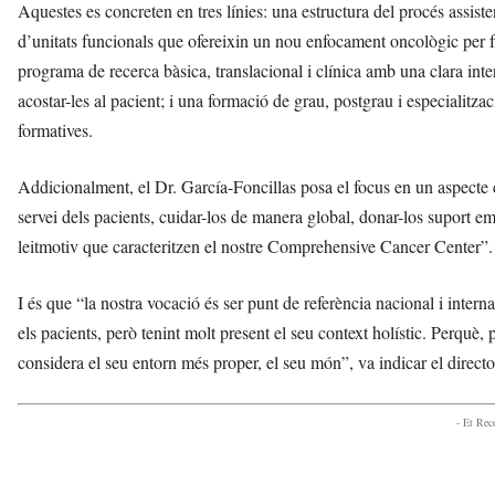
Aquestes es concreten en tres línies: una estructura del procés assist
d’unitats funcionals que ofereixin un nou enfocament oncològic per fac
programa de recerca bàsica, translacional i clínica amb una clara inter
acostar-les al pacient; i una formació de grau, postgrau i especialitza
formatives.
Addicionalment, el Dr. García-Foncillas posa el focus en un aspecte c
servei dels pacients, cuidar-los de manera global, donar-los suport em
leitmotiv que caracteritzen el nostre Comprehensive Cancer Center”.
I és que “la nostra vocació és ser punt de referència nacional i interna
els pacients, però tenint molt present el seu context holístic. Perquè,
considera el seu entorn més proper, el seu món”, va indicar el dire
- Et Re