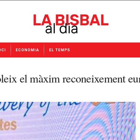
OCI
ECONOMIA
EL TEMPS
leix el màxim reconeixement eu