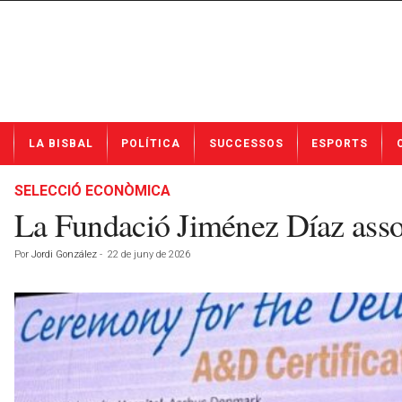
N
LA BISBAL
POLÍTICA
SUCCESSOS
ESPORTS
o
t
í
SELECCIÓ ECONÒMICA
c
La Fundació Jiménez Díaz asso
i
e
Por
Jordi González
-
22 de juny de 2026
s
d
e
L
a
B
i
s