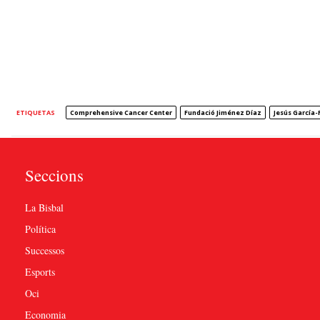
ETIQUETAS
Comprehensive Cancer Center
Fundació Jiménez Díaz
Jesús García-
Seccions
La Bisbal
Política
Successos
Esports
Oci
Economia