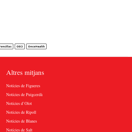
Foncillas
OECI
OncoHealth
Altres mitjans
Notícies de Figueres
Notícies de Puigcerdà
Notícies d’Olot
Notícies de Ripoll
Notícies de Blanes
Notícies de Salt