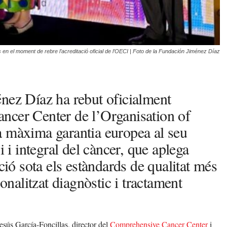
s en el moment de rebre l’acreditació oficial de l’OECI | Foto de la Fundación Jiménez Díaz
nez Díaz ha rebut oficialment
ncer Center de l’Organisation of
a màxima garantia europea al seu
i i integral del càncer, que aplega
ció sota els estàndards de qualitat més
sonalitzat diagnòstic i tractament
Jesús García-Foncillas, director del
Comprehensive Cancer Center
i