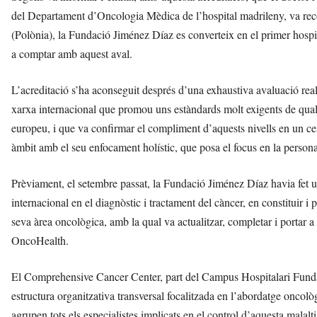
del Departament d’Oncologia Mèdica de l’hospital madrileny, va rec
(Polònia), la Fundació Jiménez Díaz es converteix en el primer hosp
a comptar amb aquest aval.
L’acreditació s’ha aconseguit després d’una exhaustiva avaluació rea
xarxa internacional que promou uns estàndards molt exigents de qualit
europeu, i que va confirmar el compliment d’aquests nivells en un ce
àmbit amb el seu enfocament holístic, que posa el focus en la persona 
Prèviament, el setembre passat, la Fundació Jiménez Díaz havia fet un 
internacional en el diagnòstic i tractament del càncer, en constitui
seva àrea oncològica, amb la qual va actualitzar, completar i portar a
OncoHealth.
El Comprehensive Cancer Center, part del Campus Hospitalari Funda
estructura organitzativa transversal focalitzada en l’abordatge oncològ
agrupen tots els especialistes implicats en el control d’aquesta malalt