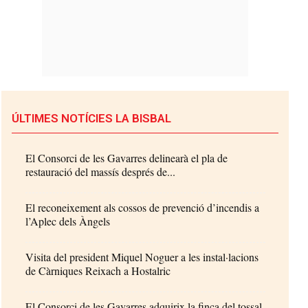
ÚLTIMES NOTÍCIES LA BISBAL
El Consorci de les Gavarres delinearà el pla de
restauració del massís després de...
El reconeixement als cossos de prevenció d’incendis a
l’Aplec dels Àngels
Visita del president Miquel Noguer a les instal·lacions
de Càrniques Reixach a Hostalric
El Consorci de les Gavarres adquirix la finca del tossal