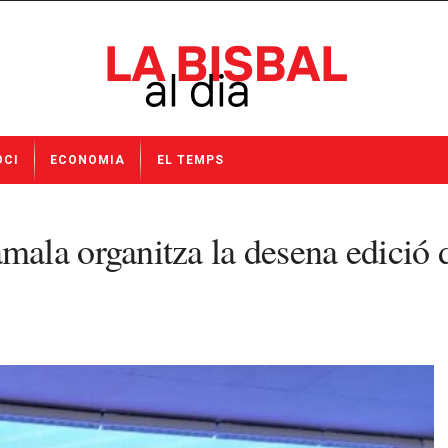
OCI
ECONOMIA
EL TEMPS
la organitza la desena edició d