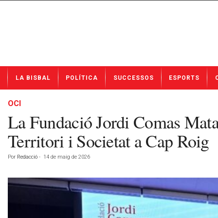
N
LA BISBAL
POLÍTICA
SUCCESSOS
ESPORTS
o
t
í
OCI
c
La Fundació Jordi Comas Matama
i
e
Territori i Societat a Cap Roig
s
d
Por
Redacció
-
14 de maig de 2026
e
L
a
B
i
s