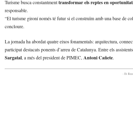
transformar els reptes en oportunitat
Turisme busca constantment
responsable.
“El turisme gironí només té futur si el construïm amb una base de co
concloure.
La jornada ha abordat quatre eixos fonamentals: arquitectura, connect
participat destacats ponents d’arreu de Catalunya. Entre els assisten
Sargatal
Antoni Cañete
, a més del president de PIMEC,
.
- Et Re