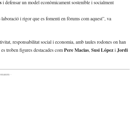
s
i defensar un model econòmicament sostenible i socialment
l·laboració i rigor que es fomenti en fòrums com aquest”, va
ivitat, responsabilitat social i economia, amb taules rodones on han
Pere Macias
Susi López
Jordi
ts es troben figures destacades com
,
i
comanem -