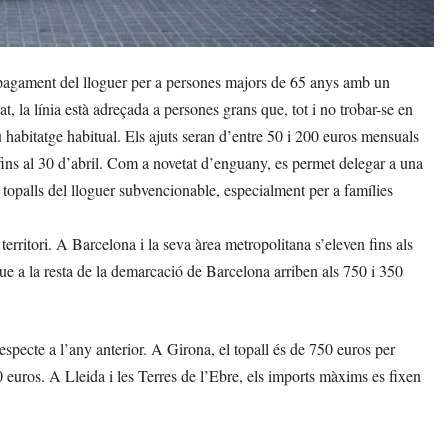
 pagament del lloguer per a persones majors de 65 anys amb un
 la línia està adreçada a persones grans que, tot i no trobar-se en
u habitatge habitual. Els ajuts seran d’entre 50 i 200 euros mensuals
i fins al 30 d’abril. Com a novetat d’enguany, es permet delegar a una
 topalls del lloguer subvencionable, especialment per a famílies
territori. A Barcelona i la seva àrea metropolitana s’eleven fins als
ue a la resta de la demarcació de Barcelona arriben als 750 i 350
 respecte a l’any anterior. A Girona, el topall és de 750 euros per
 euros. A Lleida i les Terres de l’Ebre, els imports màxims es fixen