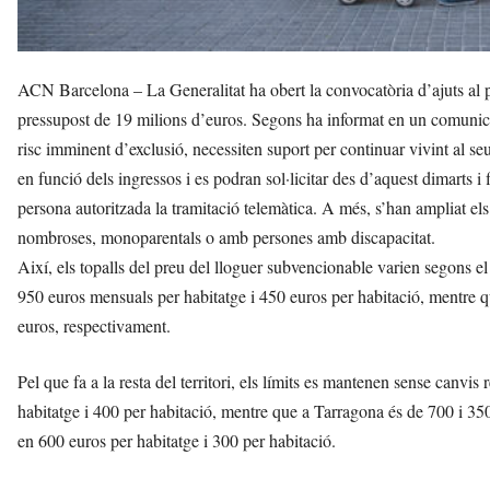
ACN Barcelona – La Generalitat ha obert la convocatòria d’ajuts al
pressupost de 19 milions d’euros. Segons ha informat en un comunicat,
risc imminent d’exclusió, necessiten suport per continuar vivint al se
en funció dels ingressos i es podran sol·licitar des d’aquest dimarts 
persona autoritzada la tramitació telemàtica. A més, s’han ampliat els
nombroses, monoparentals o amb persones amb discapacitat.
Així, els topalls del preu del lloguer subvencionable varien segons el 
950 euros mensuals per habitatge i 450 euros per habitació, mentre q
euros, respectivament.
Pel que fa a la resta del territori, els límits es mantenen sense canvis
habitatge i 400 per habitació, mentre que a Tarragona és de 700 i 350
en 600 euros per habitatge i 300 per habitació.