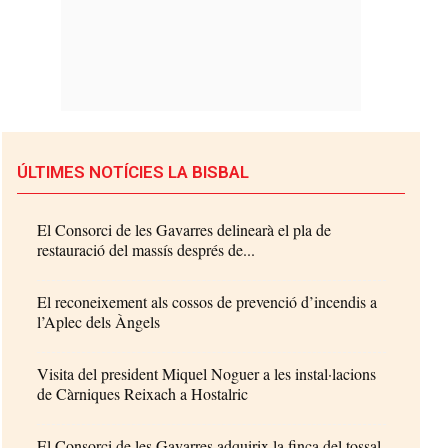
ÚLTIMES NOTÍCIES LA BISBAL
El Consorci de les Gavarres delinearà el pla de
restauració del massís després de...
El reconeixement als cossos de prevenció d’incendis a
l’Aplec dels Àngels
Visita del president Miquel Noguer a les instal·lacions
de Càrniques Reixach a Hostalric
El Consorci de les Gavarres adquirix la finca del tossal