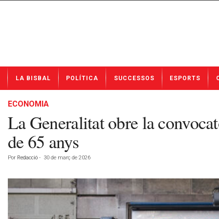
N
LA BISBAL
POLÍTICA
SUCCESSOS
ESPORTS
o
t
í
ECONOMIA
c
La Generalitat obre la convocatò
i
e
de 65 anys
s
d
Por
Redacció
-
30 de març de 2026
e
L
a
B
i
s