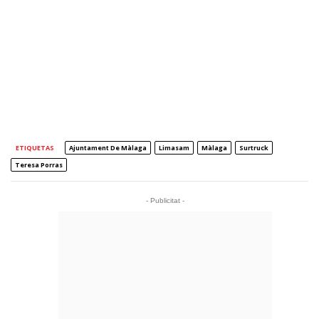
ETIQUETAS
Ajuntament De Màlaga
Limasam
Màlaga
Surtruck
Teresa Porras
- Publicitat -