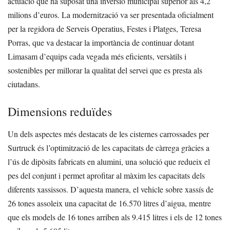
actuació que ha suposat una inversió municipal superior als 4,2
milions d’euros. La modernització va ser presentada oficialment
per la regidora de Serveis Operatius, Festes i Platges, Teresa
Porras, que va destacar la importància de continuar dotant
Limasam d’equips cada vegada més eficients, versàtils i
sostenibles per millorar la qualitat del servei que es presta als
ciutadans.
Dimensions reduïdes
Un dels aspectes més destacats de les cisternes carrossades per
Surtruck és l’optimització de les capacitats de càrrega gràcies a
l’ús de dipòsits fabricats en alumini, una solució que redueix el
pes del conjunt i permet aprofitar al màxim les capacitats dels
diferents xassissos. D’aquesta manera, el vehicle sobre xassís de
26 tones assoleix una capacitat de 16.570 litres d’aigua, mentre
que els models de 16 tones arriben als 9.415 litres i els de 12 tones