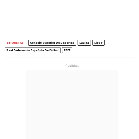
ETIQUETAS
Consejo Superior De Deportes
LaLiga
Liga F
Real Federación Española De Fútbol
RFEF
- Publicitat -