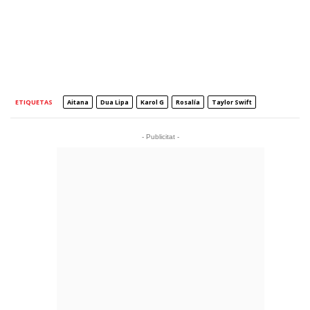
ETIQUETAS
Aitana
Dua Lipa
Karol G
Rosalía
Taylor Swift
- Publicitat -