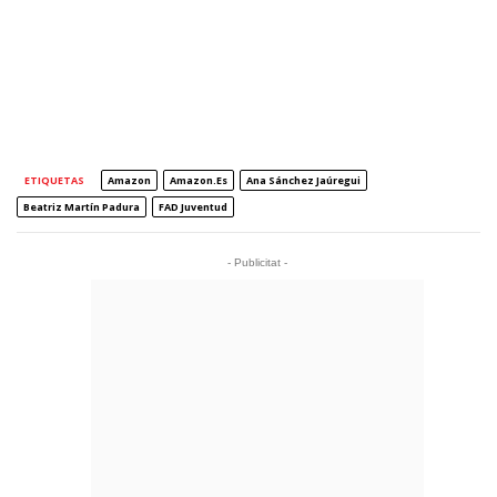
ETIQUETAS
Amazon
Amazon.es
Ana Sánchez Jaúregui
Beatriz Martín Padura
FAD Juventud
- Publicitat -