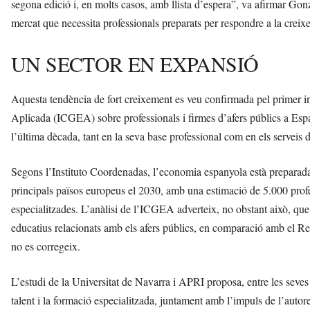
segona edició i, en molts casos, amb llista d’espera”, va afirmar Gon
mercat que necessita professionals preparats per respondre a la creix
UN SECTOR EN EXPANSIÓ
Aquesta tendència de fort creixement es veu confirmada pel primer 
Aplicada (ICGEA) sobre professionals i firmes d’afers públics a Espa
l’última dècada, tant en la seva base professional com en els serveis d
Segons l’Instituto Coordenadas, l’economia espanyola està preparada 
principals països europeus el 2030, amb una estimació de 5.000 profe
especialitzades. L’anàlisi de l’ICGEA adverteix, no obstant això, que
educatius relacionats amb els afers públics, en comparació amb el Reg
no es corregeix.
L’estudi de la Universitat de Navarra i APRI proposa, entre les seves c
talent i la formació especialitzada, juntament amb l’impuls de l’autoreg