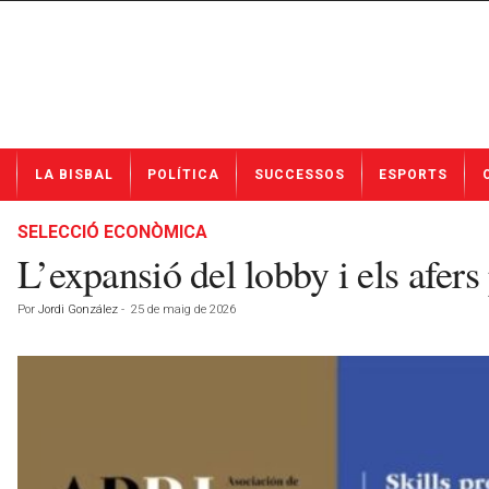
N
LA BISBAL
POLÍTICA
SUCCESSOS
ESPORTS
o
t
í
SELECCIÓ ECONÒMICA
c
L’expansió del lobby i els afers
i
e
Por
Jordi González
-
25 de maig de 2026
s
d
e
L
a
B
i
s