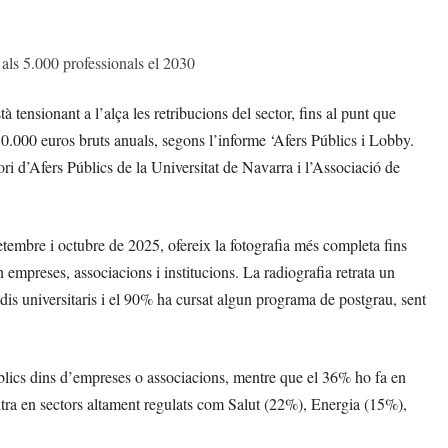
 als 5.000 professionals el 2030
 tensionant a l’alça les retribucions del sector, fins al punt que
 80.000 euros bruts anuals, segons l’informe ‘Afers Públics i Lobby.
ri d’Afers Públics de la Universitat de Navarra i l’Associació de
etembre i octubre de 2025, ofereix la fotografia més completa fins
 empreses, associacions i institucions. La radiografia retrata un
dis universitaris i el 90% ha cursat algun programa de postgrau, sent
úblics dins d’empreses o associacions, mentre que el 36% ho fa en
ntra en sectors altament regulats com Salut (22%), Energia (15%),