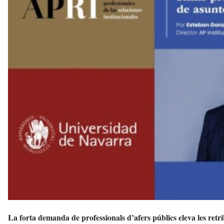
b
a
l
d
e
l
'
E
m
p
o
r
d
à
a
v
u
i
La forta demanda de professionals d’afers públics eleva les retri