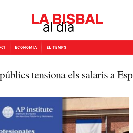
OCI
ECONOMIA
EL TEMPS
 públics tensiona els salaris a Es