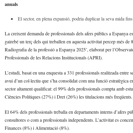
anuals
El sector, en plena expansió, podria duplicar la seva mida fins
La creixent demanda de professionals dels afers públics a Espanya està
gairebé un terç dels qui treballen en aquesta activitat percep més de
Radiografia de la professió a Espanya 2025’, elaborat per l’Observato
Professionals de les Relacions Institucionals (APRI).
L’estudi, basat en una enquesta a 331 professionals realitzada entre s
avui d’un col·lectiu que s’ha consolidat com una funció estratègica en
sector altament qualificat: el 99% dels professionals compta amb estu
Ciències Polítiques (27%) i Dret (26%) les titulacions més freqüents.
El 64% dels professionals treballa en departaments interns d’afers p
consultores o com a professionals independents. L’activitat es conce
Finances (8%) i Alimentació (8%).