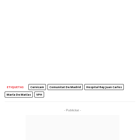
ETIQUETAS
Cervicam
Comunitat De Madrid
Hospital Rey Juan Carlos
María De Matías
VPH
- Publicitat -