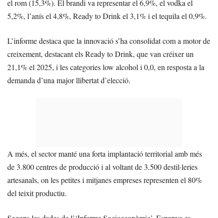
el rom (15,3%). El brandi va representar el 6,9%, el vodka el
5,2%, l’anís el 4,8%, Ready to Drink el 3,1% i el tequila el 0,9%.
L’informe destaca que la innovació s’ha consolidat com a motor de
creixement, destacant els Ready to Drink, que van créixer un
21,1% el 2025, i les categories low alcohol i 0,0, en resposta a la
demanda d’una major llibertat d’elecció.
A més, el sector manté una forta implantació territorial amb més
de 3.800 centres de producció i al voltant de 3.500 destil·leries
artesanals, on les petites i mitjanes empreses representen el 80%
del teixit productiu.
Segons les dades de l’‘Informe Socioeconòmic’, Espanya es