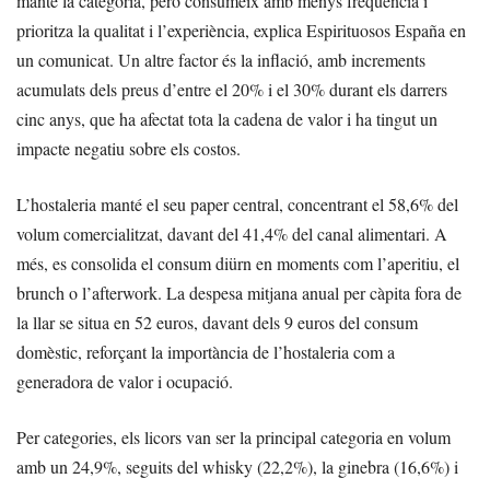
manté la categoria, però consumeix amb menys freqüència i
prioritza la qualitat i l’experiència, explica Espirituosos España en
un comunicat. Un altre factor és la inflació, amb increments
acumulats dels preus d’entre el 20% i el 30% durant els darrers
cinc anys, que ha afectat tota la cadena de valor i ha tingut un
impacte negatiu sobre els costos.
L’hostaleria manté el seu paper central, concentrant el 58,6% del
volum comercialitzat, davant del 41,4% del canal alimentari. A
més, es consolida el consum diürn en moments com l’aperitiu, el
brunch o l’afterwork. La despesa mitjana anual per càpita fora de
la llar se situa en 52 euros, davant dels 9 euros del consum
domèstic, reforçant la importància de l’hostaleria com a
generadora de valor i ocupació.
Per categories, els licors van ser la principal categoria en volum
amb un 24,9%, seguits del whisky (22,2%), la ginebra (16,6%) i