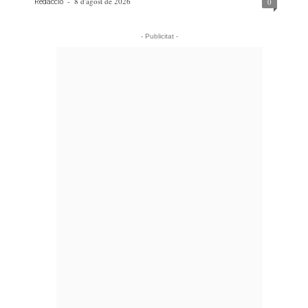
-
8 d'agost de 2026
0
Redacció
- Publicitat -