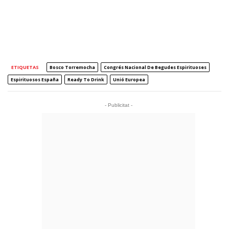
ETIQUETAS
Bosco Torremocha
Congrés Nacional De Begudes Espirituoses
Espirituosos España
Ready To Drink
Unió Europea
- Publicitat -