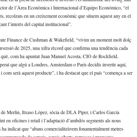
rector de l’Àrea Econòmica i Internacional d’Equipo Económico, “el
ts, recolzats en un creixement econòmic que situem aquest any en el
nt l’interès del capital institucional”.
porate Finance de Cushman & Wakefield, “vivim un moment molt dolç
 inversió de 2025, una xifra rècord que confirma una tendència cada
n què, com ha apuntat Juan Manuel Acosta, CIO de Rockfield,
perat que algú a Londres, Amsterdam o París decidís invertir aquí,
 i com serà aquest producte”, i ha destacat que el país “comença a ser
e Merlin, Itxaso López, sòcia de DLA Piper, i Carlos García
t en oficines i retail i l’adaptació d’ambdós segments als nous
zas ha indicat que “abans comercialitzàvem fonamentalment metres
companyada de serveis, espais oberts, terrasses i propostes