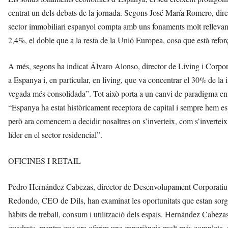
centrat un dels debats de la jornada. Segons José María Romero, di
sector immobiliari espanyol compta amb uns fonaments molt rellevan
2,4%, el doble que a la resta de la Unió Europea, cosa que està reforça
A més, segons ha indicat Álvaro Alonso, director de Living i Cor
a Espanya i, en particular, en living, que va concentrar el 30% de la
vegada més consolidada”. Tot això porta a un canvi de paradigma e
“Espanya ha estat històricament receptora de capital i sempre hem es
però ara comencem a decidir nosaltres on s’inverteix, com s’inverteix
líder en el sector residencial”.
OFICINES I RETAIL
Pedro Hernández Cabezas, director de Desenvolupament Corporatiu d
Redondo, CEO de Dils, han examinat les oportunitats que estan sorgin
hàbits de treball, consum i utilització dels espais. Hernández Cabe
quadrats, mentre que ara oferim una experiència molt més completa, a