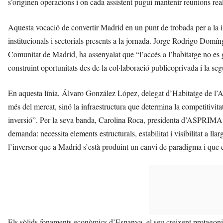
s’originen operacions i on cada assistent pugui mantenir reunions rea
Aquesta vocació de convertir Madrid en un punt de trobada per a la i
institucionals i sectorials presents a la jornada. Jorge Rodrigo Domín
Comunitat de Madrid, ha assenyalat que “l’accés a l’habitatge no es gar
construint oportunitats des de la col·laboració publicoprivada i la segu
En aquesta línia, Álvaro González López, delegat d’Habitatge de l’
més del mercat, sinó la infraestructura que determina la competitivitat 
inversió”. Per la seva banda, Carolina Roca, presidenta d’ASPRIMA, ha
demanda: necessita elements estructurals, estabilitat i visibilitat a l
l’inversor que a Madrid s’està produint un canvi de paradigma i que 
Els sòlids fonaments econòmics d’Espanya, el seu creixent protagonis