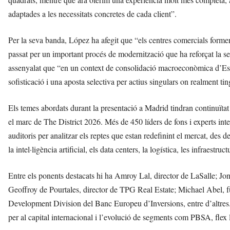
adaptades a les necessitats concretes de cada client”.
Per la seva banda, López ha afegit que “els centres comercials formen 
passat per un important procés de modernització que ha reforçat la
assenyalat que “en un context de consolidació macroeconòmica d’Espan
sofisticació i una aposta selectiva per actius singulars on realment ting
Els temes abordats durant la presentació a Madrid tindran continuïta
el marc de The District 2026. Més de 450 líders de fons i experts int
auditoris per analitzar els reptes que estan redefinint el mercat, des de
la intel·ligència artificial, els data centers, la logística, les infraestruc
Entre els ponents destacats hi ha Amroy Lal, director de LaSalle; 
Geoffroy de Pourtales, director de TPG Real Estate; Michael Abel,
Development Division del Banc Europeu d’Inversions, entre d’altres.
per al capital internacional i l’evolució de segments com PBSA, flex livi