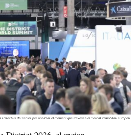
ls i directius del sector per analitzar el moment que travessa el mercat immobiliari europeu.
e District 2026, el major