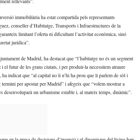
lment rellevants”.
nversió immobiliària ha estat compartida pels representants
guez, conseller d’Habitatge, Transports i Infraestructures de la
anteix limitant l’oferta ni dificultant l’activitat econòmica, sinó
retat jurídica”.
Ajuntament de Madrid, ha destacat que “l’habitatge no és un segment
i el futur de les grans ciutats, i per produir-la necessitem atraure
 indicat que “al capital no li n’hi ha prou que li parlem de sòl i
larg termini per apostar per Madrid” i afegeix que “volem mostrar a
es desenvoluparà un urbanisme estable i, al mateix temps, dinàmic”.
me en la presa de decisions d’inversió i el dinamisme del living han