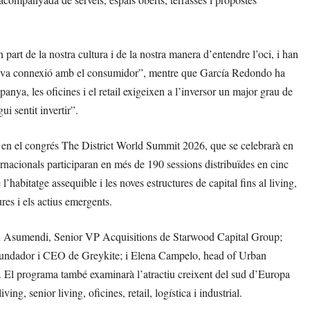
part de la nostra cultura i de la nostra manera d’entendre l’oci, i han
 seva connexió amb el consumidor”, mentre que García Redondo ha
ya, les oficines i el retail exigeixen a l’inversor un major grau de
ui sentit invertir”.
t en el congrés The District World Summit 2026, que se celebrarà en
ernacionals participaran en més de 190 sessions distribuïdes en cinc
 l’habitatge assequible i les noves estructures de capital fins al living,
tures i els actius emergents.
Jon Asumendi, Senior VP Acquisitions de Starwood Capital Group;
 fundador i CEO de Greykite; i Elena Campelo, head of Urban
 El programa també examinarà l’atractiu creixent del sud d’Europa
ng, senior living, oficines, retail, logística i industrial.