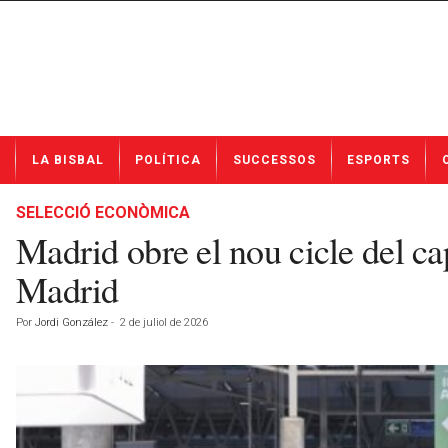
N
LA BISBAL
POLÍTICA
SUCCESSOS
ESPORTS
o
t
í
SELECCIÓ ECONÒMICA
c
Madrid obre el nou cicle del c
i
e
Madrid
s
d
Por
Jordi González
-
2 de juliol de 2026
e
L
a
B
i
s