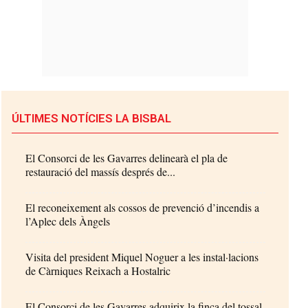
ÚLTIMES NOTÍCIES LA BISBAL
El Consorci de les Gavarres delinearà el pla de
restauració del massís després de...
El reconeixement als cossos de prevenció d’incendis a
l’Aplec dels Àngels
Visita del president Miquel Noguer a les instal·lacions
de Càrniques Reixach a Hostalric
El Consorci de les Gavarres adquirix la finca del tossal