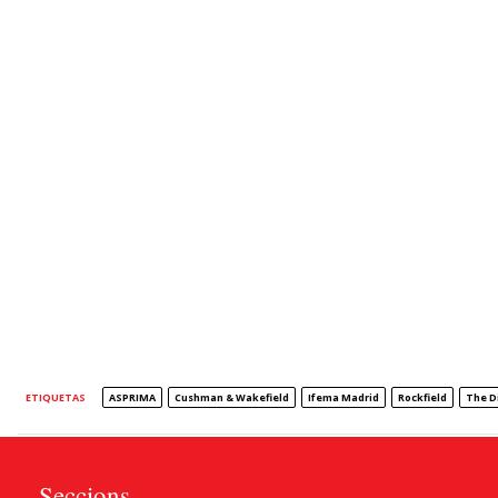
ETIQUETAS
ASPRIMA
Cushman & Wakefield
Ifema Madrid
Rockfield
The Di
Seccions