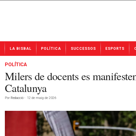
N
LA BISBAL
POLÍTICA
SUCCESSOS
ESPORTS
o
t
í
POLÍTICA
c
Milers de docents es manifesten
i
e
Catalunya
s
d
Por
Redacció
-
12 de maig de 2026
e
L
a
B
i
s