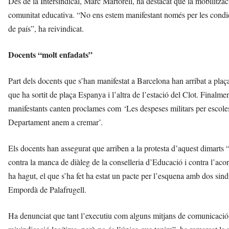
Des de la Intersindical, Marc Martorell, ha destacat que la mobilitzaci
comunitat educativa. “No ens estem manifestant només per les condici
de país”, ha reivindicat.
Docents “molt enfadats”
Part dels docents que s’han manifestat a Barcelona han arribat a pl
que ha sortit de plaça Espanya i l’altra de l’estació del Clot. Finalme
manifestants canten proclames com ‘Les despeses militars per escoles i
Departament anem a cremar’.
Els docents han assegurat que arriben a la protesta d’aquest dimarts 
contra la manca de diàleg de la conselleria d’Educació i contra l’
ha hagut, el que s’ha fet ha estat un pacte per l’esquena amb dos sindi
Empordà de Palafrugell.
Ha denunciat que tant l’executiu com alguns mitjans de comunicació 