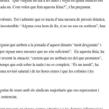
mestra. “Que vinguin un dia a les aules i vegin en quina situació ens
cada un. Com volen que fem aquesta feina?”, s’ha preguntat.
 colònies. Tot i admetre que es tracta d’una mesura de pressió dràstica,
t insostenible: “Alguna cosa hem de fer, si no no ens en sortirem”, han
urat que arriben a la jornada d’aquest dimarts “molt desgastats” i
s per signar unes mesures que no són suficients”. En aquesta línia, ha
evertir la situació: “creiem que no arribarà res del que prometen”,
temps que està sobre la taula i no es compleix. “És un insult”, ha
na revisió salarial i de les hores extres i que les colònies i les
gnitat de seure amb els sindicats majoritaris que ens representen i
 sentenciat.
uin presents en alguns centres eductius i a les darreres informacions