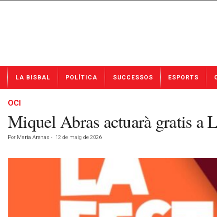
N
LA BISBAL
POLÍTICA
SUCCESSOS
ESPORTS
o
t
í
OCI
c
Miquel Abras actuarà gratis a L
i
e
Por
María Arenas
-
12 de maig de 2026
s
d
e
L
a
B
i
s