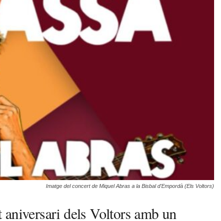
Imatge del concert de Miquel Abras a la Bisbal d'Empordà (Els Voltors)
 aniversari dels Voltors amb un